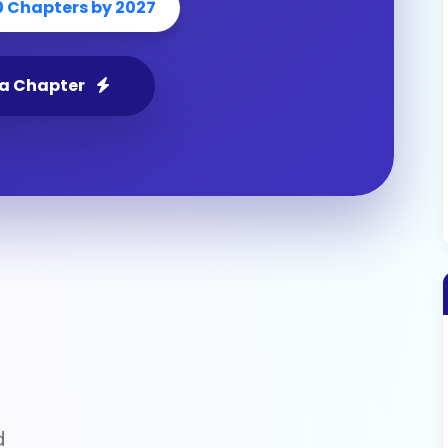
0 Chapters by 2027
 a Chapter
d