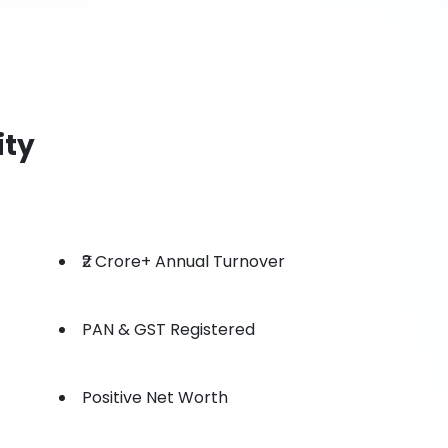
ity
₹2 Crore+ Annual Turnover
PAN & GST Registered
Positive Net Worth