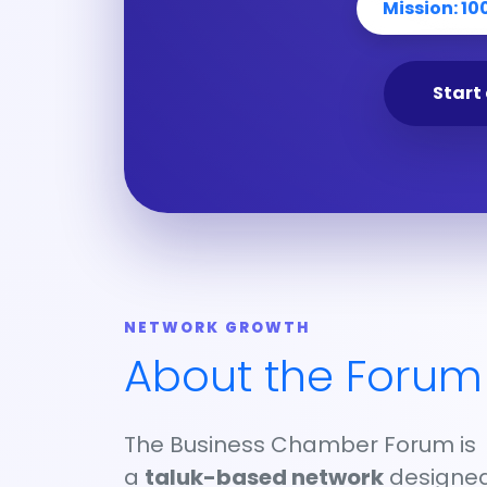
Mission: 10
Start
NETWORK GROWTH
About the Forum
The Business Chamber Forum is
a
taluk-based network
designe