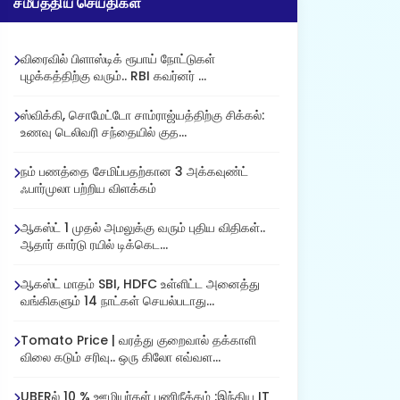
சமீபத்திய செய்திகள்
விரைவில் பிளாஸ்டிக் ரூபாய் நோட்டுகள்
புழக்கத்திற்கு வரும்.. RBI கவர்னர் ...
ஸ்விக்கி, சொமேட்டோ சாம்ராஜ்யத்திற்கு சிக்கல்:
உணவு டெலிவரி சந்தையில் குத...
நம் பணத்தை சேமிப்பதற்கான 3 அக்கவுண்ட்
ஃபார்முலா பற்றிய விளக்கம்
ஆகஸ்ட் 1 முதல் அமலுக்கு வரும் புதிய விதிகள்..
ஆதார் கார்டு ரயில் டிக்கெட...
ஆகஸ்ட் மாதம் SBI, HDFC உள்ளிட்ட அனைத்து
வங்கிகளும் 14 நாட்கள் செயல்படாது...
Tomato Price | வரத்து குறைவால் தக்காளி
விலை கடும் சரிவு.. ஒரு கிலோ எவ்வள...
UBERல் 10 % ஊழியர்கள் பணிநீக்கம் :இந்திய IT