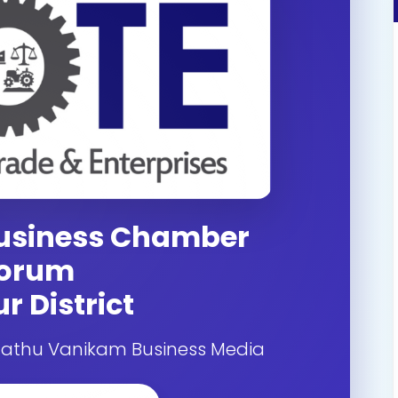
Business Chamber
orum
r District
mathu Vanikam Business Media