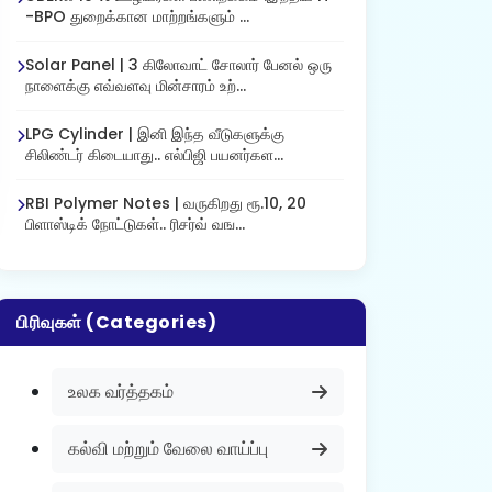
-BPO துறைக்கான மாற்றங்களும் ...
Solar Panel | 3 கிலோவாட் சோலார் பேனல் ஒரு
நாளைக்கு எவ்வளவு மின்சாரம் உற்...
LPG Cylinder | இனி இந்த வீடுகளுக்கு
சிலிண்டர் கிடையாது.. எல்பிஜி பயனர்கள...
RBI Polymer Notes | வருகிறது ரூ.10, 20
பிளாஸ்டிக் நோட்டுகள்.. ரிசர்வ் வங...
பிரிவுகள் (Categories)
உலக வர்த்தகம்
கல்வி மற்றும் வேலை வாய்ப்பு