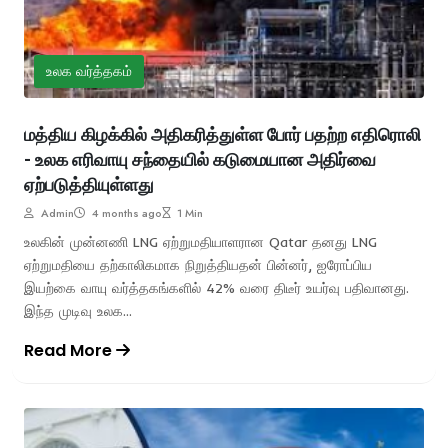
உலக வர்த்தகம்
மத்திய கிழக்கில் அதிகரித்துள்ள போர் பதற்ற எதிரொலி
- உலக எரிவாயு சந்தையில் கடுமையான அதிர்வை
ஏற்படுத்தியுள்ளது
Admin
4 months ago
1 Min
உலகின் முன்னணி LNG ஏற்றுமதியாளரான Qatar தனது LNG
ஏற்றுமதியை தற்காலிகமாக நிறுத்தியதன் பின்னர், ஐரோப்பிய
இயற்கை வாயு வர்த்தகங்களில் 42% வரை திடீர் உயர்வு பதிவானது.
இந்த முடிவு உலக...
Read More