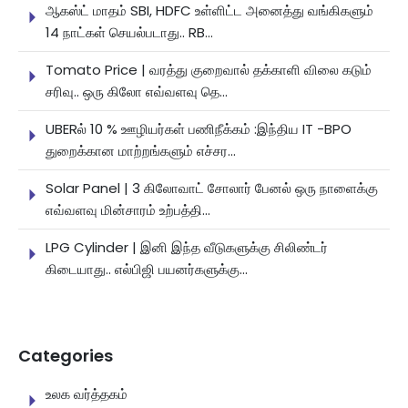
ஆகஸ்ட் மாதம் SBI, HDFC உள்ளிட்ட அனைத்து வங்கிகளும்
14 நாட்கள் செயல்படாது.. RB...
Tomato Price | வரத்து குறைவால் தக்காளி விலை கடும்
சரிவு.. ஒரு கிலோ எவ்வளவு தெ...
UBERல் 10 % ஊழியர்கள் பணிநீக்கம் :இந்திய IT -BPO
துறைக்கான மாற்றங்களும் எச்சர...
Solar Panel | 3 கிலோவாட் சோலார் பேனல் ஒரு நாளைக்கு
எவ்வளவு மின்சாரம் உற்பத்தி...
LPG Cylinder | இனி இந்த வீடுகளுக்கு சிலிண்டர்
கிடையாது.. எல்பிஜி பயனர்களுக்கு...
Categories
உலக வர்த்தகம்