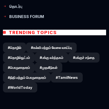
தொடர்பு
BUSINESS FORUM
TRENDING TOPICS
#தொழில்
#கல்வி மற்றும் வேலை வாய்ப்பு
#தொழில்நுட்பம்
#பங்கு வர்த்தகம்
#பங்குச் சந்தை
#பொருளாதாரம்
#முதலீடுகள்
#நிதி மற்றும் பொருளாதாரம்
#TamilNews
#WorldToday