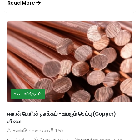
Read More
உலக வர்த்தகம்
ஈரான் போரின் தாக்கம் - உயரும் செம்பு (Copper)
விலை....
Admin
4 months ago
1 Min
மத்திய கிழக்கில் போரை முடிவுக்குக் கொண்டுவருவதற்கான எந்த