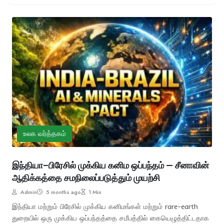
உலக வர்த்தகம்
இந்தியா–பிரேசில் முக்கிய கனிம ஒப்பந்தம் — சீனாவின்
ஆதிக்கத்தை சமநிலைப்படுத்தும் முயற்சி
Admin
5 months ago
1 Min
இந்தியா மற்றும் பிரேசில் முக்கிய கனிமங்கள் மற்றும் rare-earth
துறையில் ஒரு முக்கிய ஒப்பந்தத்தை சமீபத்தில் கையெழுத்திட்டதாக