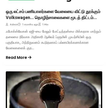
ஒரு லட்சம் பணியாளர்களை வேலையை விட்டு தூக்கும்
Volkswagen... தொழிற்சாலைகளை மூடத் திட்டம்...
Admin
1 months ago
1 Min
ஃபோக்ஸ்வேகன் ஏஜி-யை மேலும் போட்டித்தன்மை மிக்கதாக மாற்றும்
தலைமை நிர்வாக அதிகாரி ஆலிவர் ப்ளூமின் முயற்சியின் ஒரு
பகுதியாக, அந்நிறுவனம் கூடுதலாகப் பல்லாயிரக்கணக்கான
வேலைகளைக் குற...
Read More