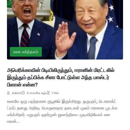
உலக வர்த்தகம்
அமெரிக்காவின் பிடியிலிருந்தும், ஈரானின் மிரட்டலில்
இருந்தும் தப்பிக்க சீனா போட்டுள்ள அந்த மாஸ்டர்
பிளான் என்ன?
Admin
4 months ago
1 Min
உலகமே ஒரு பதற்றமான சூழலில் இருக்கிறது. ஒருபுறம், டொனால்ட்
ட்ரம்ப் தனது அதிரடி பொருளாதார தடைகள் மூலம் ஈரானை முடக்க
பார்க்கிறார். மறுபுறம் ஹார்மூஸ் ஜலசந்தியை மூடிவிடுவோம் என
ஈரான்...