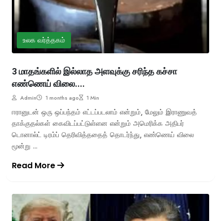
உலக வர்த்தகம்
3 மாதங்களில் இல்லாத அளவுக்கு சரிந்த கச்சா
எண்ணெய் விலை....
Admin
1 months ago
1 Min
ஈரானுடன் ஒரு ஒப்பந்தம் எட்டப்படலாம் என்றும், மேலும் இராணுவத்
தாக்குதல்கள் கைவிடப்பட்டுள்ளன என்றும் அமெரிக்க அதிபர்
டொனால்ட் டிரம்ப் தெரிவித்ததைத் தொடர்ந்து, எண்ணெய் விலை
மூன்று ...
Read More