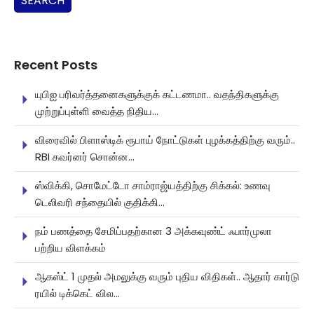
SEARCH
Recent Posts
யுபிஐ பரிவர்த்தனைகளுக்குக் கட்டணமா.. வதந்திகளுக்கு
முற்றுப்புள்ளி வைத்த நிதிய...
விரைவில் பிளாஸ்டிக் ரூபாய் நோட்டுகள் புழக்கத்திற்கு வரும்..
RBI கவர்னர் சொன்ன...
ஸ்விக்கி, சொமேட்டோ சாம்ராஜ்யத்திற்கு சிக்கல்: உணவு
டெலிவரி சந்தையில் குதிக்கி...
நம் பணத்தை சேமிப்பதற்கான 3 அக்கவுண்ட் ஃபார்முலா
பற்றிய விளக்கம்
ஆகஸ்ட் 1 முதல் அமலுக்கு வரும் புதிய விதிகள்.. ஆதார் கார்டு
ரயில் டிக்கெட் வில...