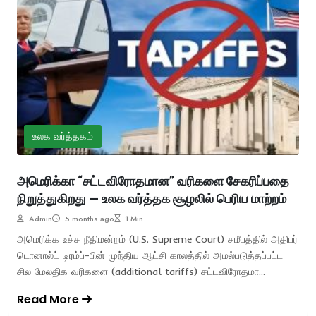
உலக வர்த்தகம்
அமெரிக்கா “சட்டவிரோதமான” வரிகளை சேகரிப்பதை
நிறுத்துகிறது — உலக வர்த்தக சூழலில் பெரிய மாற்றம்
Admin
5 months ago
1 Min
அமெரிக்க உச்ச நீதிமன்றம் (U.S. Supreme Court) சமீபத்தில் அதிபர்
டொனால்ட் டிரம்ப்-பின் முந்திய ஆட்சி காலத்தில் அமல்படுத்தப்பட்ட
சில மேலதிக வரிகளை (additional tariffs) சட்டவிரோதமா...
Read More