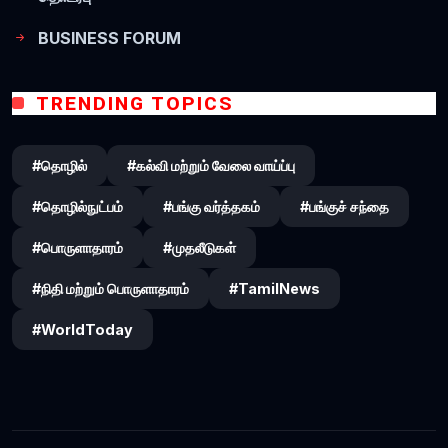
BUSINESS FORUM
TRENDING TOPICS
#தொழில்
#கல்வி மற்றும் வேலை வாய்ப்பு
#தொழில்நுட்பம்
#பங்கு வர்த்தகம்
#பங்குச் சந்தை
#பொருளாதாரம்
#முதலீடுகள்
#நிதி மற்றும் பொருளாதாரம்
#TamilNews
#WorldToday