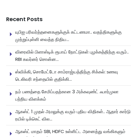
Recent Posts
யுபிஐ பரிவர்த்தனைகளுக்குக் கட்டணமா.. வதந்திகளுக்கு
முற்றுப்புள்ளி வைத்த நிதிய...
விரைவில் பிளாஸ்டிக் ரூபாய் நோட்டுகள் புழக்கத்திற்கு வரும்..
RBI கவர்னர் சொன்ன...
ஸ்விக்கி, சொமேட்டோ சாம்ராஜ்யத்திற்கு சிக்கல்: உணவு
டெலிவரி சந்தையில் குதிக்கி...
நம் பணத்தை சேமிப்பதற்கான 3 அக்கவுண்ட் ஃபார்முலா
பற்றிய விளக்கம்
ஆகஸ்ட் 1 முதல் அமலுக்கு வரும் புதிய விதிகள்.. ஆதார் கார்டு
ரயில் டிக்கெட் வில...
ஆகஸ்ட் மாதம் SBI, HDFC உள்ளிட்ட அனைத்து வங்கிகளும்