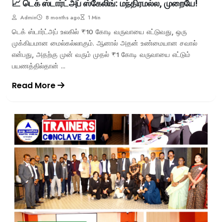
📈 டெக் ஸ்டார்ட்அப் ஸ்கேலிங்: மந்திரமல்ல, முறையே!
Admin
8 months ago
1 Min
டெக் ஸ்டார்ட்அப் உலகில் ₹10 கோடி வருவாயை எட்டுவது, ஒரு
முக்கியமான மைல்கல்லாகும். ஆனால் அதன் உண்மையான சவால்
என்பது, அதற்கு முன் வரும் முதல் ₹1 கோடி வருவாயை எட்டும்
பயணத்தில்தான் ...
Read More