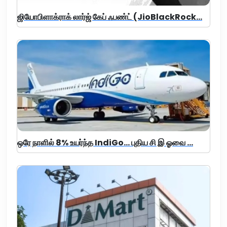
ஜியோபிளாக்ராக் லார்ஜ் கேப் ஃபண்ட் (JioBlackRock...
ஒரே நாளில் 8% உயர்ந்த IndiGo... புதிய சி இ ஓவை ...