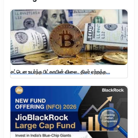
சட்டென உயர்ந்த பிட்காயின் விலை.. திடீர் ஏற்றத்த...