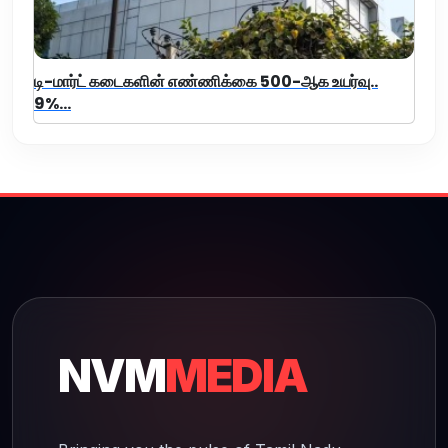
டி-மார்ட் கடைகளின் எண்ணிக்கை 500-ஆக உயர்வு..
9%...
NVM
MEDIA