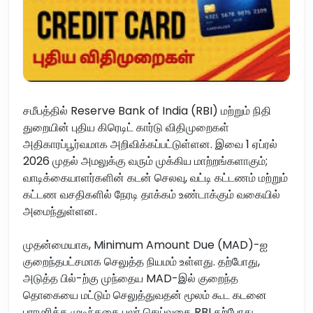
சமீபத்தில் Reserve Bank of India (RBI) மற்றும் நிதி
துறையின் புதிய கிரெடிட் கார்டு விதிமுறைகள்
அதிகாரப்பூர்வமாக அறிவிக்கப்பட்டுள்ளன. இவை 1 ஏப்ரல்
2026 முதல் அமலுக்கு வரும் முக்கிய மாற்றங்களாகும்;
வாடிக்கையாளர்களின் கடன் செலவு, வட்டி கட்டணம் மற்றும்
கட்டண வசதிகளில் நேரடி தாக்கம் உண்டாக்கும் வகையில்
அமைந்துள்ளன.
முதன்மையாக, Minimum Amount Due (MAD)-ஐ
குறைந்தபட்சமாக செலுத்த நியமம் உள்ளது. தற்போது,
அடுத்த பில்-ற்கு முந்தைய MAD-இல் குறைந்த
தொகையை மட்டும் செலுத்துவதன் மூலம் கூட கடனை
பராமரிக்க முடிந்ததை பலர் செய்வதை RBI தற்போது