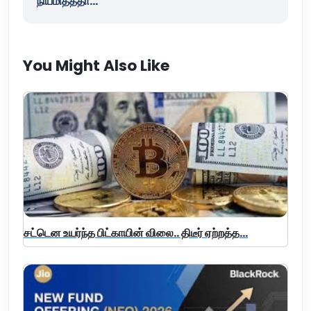
நியமித்ததா...
You Might Also Like
சட்டென உயர்ந்த பிட்காயின் விலை.. திடீர் ஏற்றத்த...