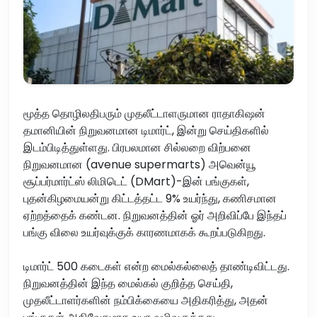
மூத்த தொழிலதிபரும் முதலீட்டாளருமான ராதாகிஷன்
தமானியின் நிறுவனமான டிமார்ட், இன்று செய்திகளில்
இடம்பிடித்துள்ளது. பிரபலமான சில்லறை விற்பனை
நிறுவனமான (avenue supermarts) அவென்யூ
சூப்பர்மார்ட்ஸ் லிமிடெட் (DMart)-இன் பங்குகள்,
புதன்கிழமையன்று கிட்டத்தட்ட 9% உயர்ந்து, கணிசமான
ஏற்றத்தைக் கண்டன. நிறுவனத்தின் ஓர் அறிவிப்பே இந்தப்
பங்கு விலை உயர்வுக்குக் காரணமாகக் கூறப்படுகிறது.
டிமார்ட் 500 கடைகள் என்ற மைல்கல்லைத் தாண்டிவிட்டது.
நிறுவனத்தின் இந்த மைல்கல் குறித்த செய்தி,
முதலீட்டாளர்களின் நம்பிக்கையை அதிகரித்து, அதன்