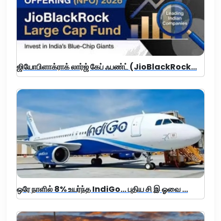
ஜியோபிளாக்ராக் லார்ஜ் கேப் ஃபண்ட் (JioBlackRock...
ஒரே நாளில் 8% உயர்ந்த IndiGo... புதிய சி இ ஓவை ...