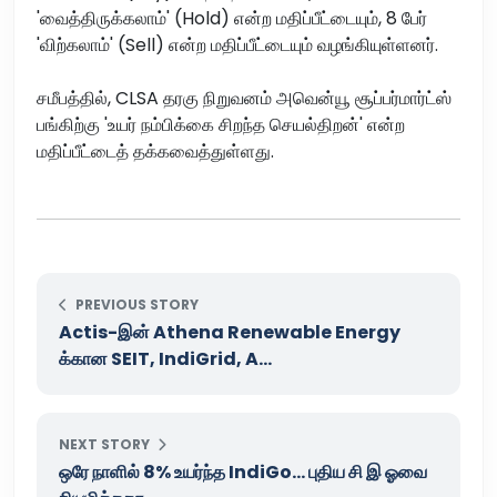
'வைத்திருக்கலாம்' (Hold) என்ற மதிப்பீட்டையும், 8 பேர்
'விற்கலாம்' (Sell) என்ற மதிப்பீட்டையும் வழங்கியுள்ளனர்.
சமீபத்தில், CLSA தரகு நிறுவனம் அவென்யூ சூப்பர்மார்ட்ஸ்
பங்கிற்கு 'உயர் நம்பிக்கை சிறந்த செயல்திறன்' என்ற
மதிப்பீட்டைத் தக்கவைத்துள்ளது.
PREVIOUS STORY
Actis-இன் Athena Renewable Energy
க்கான SEIT, IndiGrid, A...
NEXT STORY
ஒரே நாளில் 8% உயர்ந்த IndiGo... புதிய சி இ ஓவை