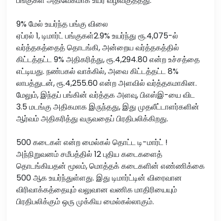
பங்குகள் அதிவேகமாக உயர வழிவகுத்தது.
9% மேல் உயர்ந்த பங்கு விலை
ஏப்ரல் 1, டிமார்ட் பங்குகள்2.9% உயர்ந்து ரூ.4,075-ல்
வர்த்தகத்தைத் தொடங்கி, அன்றைய வர்த்தகத்தில்
கிட்டத்தட்ட 9% அதிகரித்து, ரூ.4,294.80 என்ற உச்சத்தை
எட்டியது. நண்பகல் வாக்கில், அவை கிட்டத்தட்ட 8%
லாபத்துடன், ரூ.4,255.60 என்ற அளவில் வர்த்தகமாகின.
மேலும், இந்தப் பங்கின் வர்த்தக அளவு, பிஎஸ்இ-யை விட
3.5 மடங்கு அதிகமாக இருந்தது, இது முதலீட்டாளர்களின்
ஆர்வம் அதிகரித்து வருவதைப் பிரதிபலிக்கிறது.
500 கடைகள் என்ற மைல்கல் தொட்ட டி-மார்ட் !
அந்நிறுவனம் சமீபத்தில் 12 புதிய கடைகளைத்
தொடங்கியதன் மூலம், மொத்தக் கடைகளின் எண்ணிக்கை
500 ஆக உயர்ந்துள்ளது. இது டிமார்ட்டின் விரைவான
விரிவாக்கத்தையும் வலுவான வணிக மாதிரியையும்
பிரதிபலிக்கும் ஒரு முக்கிய மைல்கல்லாகும்.