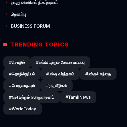
நமது வணிகம் நிகழ்வுகள்
தொடர்பு
BUSINESS FORUM
TRENDING TOPICS
#தொழில்
#கல்வி மற்றும் வேலை வாய்ப்பு
#தொழில்நுட்பம்
#பங்கு வர்த்தகம்
#பங்குச் சந்தை
#பொருளாதாரம்
#முதலீடுகள்
#நிதி மற்றும் பொருளாதாரம்
#TamilNews
#WorldToday