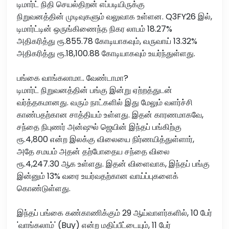
டிமார்ட் நிதி செயல்திறன் எப்படியிருக்கு
நிறுவனத்தின் முடிவுகளும் வலுவாக உள்ளன. Q3FY26 இல்,
டிமார்ட்டின் ஒருங்கிணைந்த நிகர லாபம் 18.27%
அதிகரித்து ரூ.855.78 கோடியாகவும், வருவாய் 13.32%
அதிகரித்து ரூ.18,100.88 கோடியாகவும் உயர்ந்துள்ளது.
பங்கை வாங்கலாமா.. வேண்டாமா?
டிமார்ட் நிறுவனத்தின் பங்கு இன்று ஏற்றத்துடன்
வர்த்தகமானது. வரும் நாட்களில் இது மேலும் வளர்ச்சி
காண்பதற்கான சாத்தியம் உள்ளது. இதன் காரணமாகவே,
சந்தை நிபுணர் அன்ஷுல் ஜெயின் இந்தப் பங்கிற்கு
ரூ.4,800 என்ற இலக்கு விலையை நிர்ணயித்துள்ளார்,
அதே சமயம் அதன் தற்போதைய சந்தை விலை
ரூ.4,247.30 ஆக உள்ளது. இதன் விளைவாக, இந்தப் பங்கு
இன்னும் 13% வரை உயர்வதற்கான வாய்ப்புகளைக்
கொண்டுள்ளது.
இந்தப் பங்கை கண்காணிக்கும் 29 ஆய்வாளர்களில், 10 பேர்
'வாங்கலாம்' (Buy) என்ற மதிப்பீட்டையும், 11 பேர்