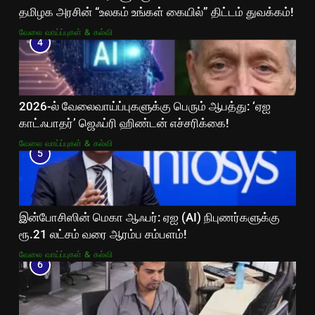
தமிழக அரசின் “உலகம் உங்கள் கையில்” திட்டம் துவக்கம்!
வேலை வாய்ப்புகள் & கல்வி
4
2026-ல் வேலைவாய்ப்புகளுக்கு பெரும் ஆபத்து: ‘ஏஐ
காட்ஃபாதர்’ ஜெஃப்ரி ஹிண்டன் எச்சரிக்கை!
வேலை வாய்ப்புகள் & கல்வி
5
இன்போசிஸின் மெகா ஆஃபர்: ஏஐ (AI) நிபுணர்களுக்கு
ரூ.21 லட்சம் வரை ஆரம்ப சம்பளம்!
வேலை வாய்ப்புகள் & கல்வி
6