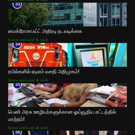
33
மைக்ரோசாஃப்ட் அதிரடி நடவடிக்கை
வேலை வாய்ப்புகள் & கல்வி
34
ரயில்களில் ஏடிஎம் வசதி அறிமுகம்!
வேலை வாய்ப்புகள் & கல்வி
35
பெண் அரசு ஊழியர்களுக்கான ஓய்வூதிய சட்டத்தில்
மாற்றம்!
வேலை வாய்ப்புகள் & கல்வி
36