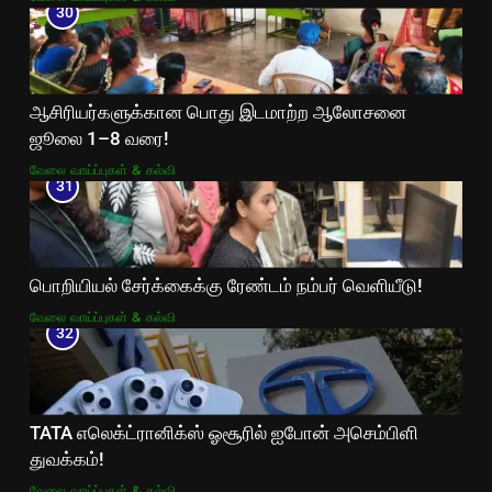
30
ஆசிரியர்களுக்கான பொது இடமாற்ற ஆலோசனை
ஜூலை 1–8 வரை!
வேலை வாய்ப்புகள் & கல்வி
31
பொறியியல் சேர்க்கைக்கு ரேண்டம் நம்பர் வெளியீடு!
வேலை வாய்ப்புகள் & கல்வி
32
TATA எலெக்ட்ரானிக்ஸ் ஓசூரில் ஐபோன் அசெம்பிளி
துவக்கம்!
வேலை வாய்ப்புகள் & கல்வி