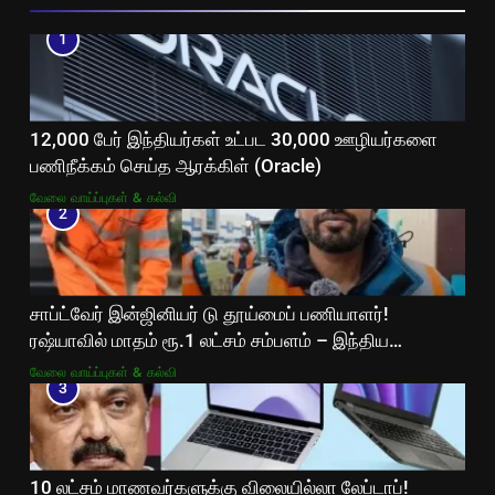
1
12,000 பேர் இந்தியர்கள் உட்பட 30,000 ஊழியர்களை
பணிநீக்கம் செய்த ஆரக்கிள் (Oracle)
வேலை வாய்ப்புகள் & கல்வி
2
சாப்ட்வேர் இன்ஜினியர் டு தூய்மைப் பணியாளர்!
ரஷ்யாவில் மாதம் ரூ.1 லட்சம் சம்பளம் – இந்திய
இளைஞரின் வைரல் கதை!
வேலை வாய்ப்புகள் & கல்வி
3
10 லட்சம் மாணவர்களுக்கு விலையில்லா லேப்டாப்!