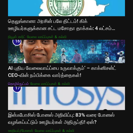
தெலுங்கானா அரசின் பலே திட்டம்! கிக்
ஊழியர்களுக்கான சட்ட மசோதா தாக்கல்: 4 லட்சம்
ஊழியர்களுக்கு சமூகப் பாதுகாப்பு உறுதி!
நியூஸ் கார்ட்
வேலை வாய்ப்புகள் & கல்வி
16
AI புதிய வேலைவாய்ப்பை உருவாக்கும்’ – காக்னிசன்ட்
CEO-வின் நம்பிக்கை வார்த்தைகள்!
தொழில்நுட்பம்
வேலை வாய்ப்புகள் & கல்வி
17
இன்ஃபோசிஸ் போனஸ் அறிவிப்பு: 83% வரை போனஸ்
வழங்கப்பட்டும் ஊழியர்கள் அதிருப்தி! ஏன்?
ஊதியம்/போனஸ்
வேலை வாய்ப்புகள் & கல்வி