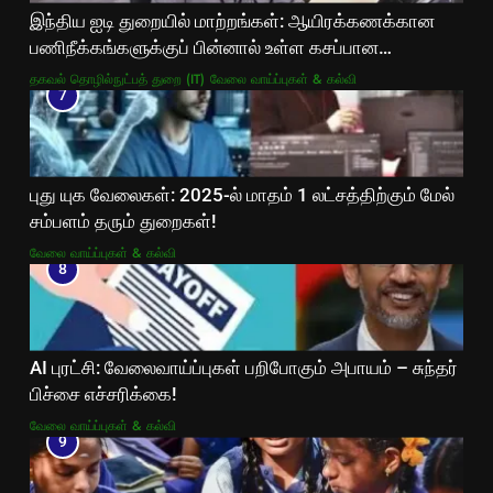
இந்திய ஐடி துறையில் மாற்றங்கள்: ஆயிரக்கணக்கான
பணிநீக்கங்களுக்குப் பின்னால் உள்ள கசப்பான
உண்மைகள்!
தகவல் தொழில்நுட்பத் துறை (IT)
வேலை வாய்ப்புகள் & கல்வி
7
புது யுக வேலைகள்: 2025-ல் மாதம் 1 லட்சத்திற்கும் மேல்
சம்பளம் தரும் துறைகள்!
வேலை வாய்ப்புகள் & கல்வி
8
AI புரட்சி: வேலைவாய்ப்புகள் பறிபோகும் அபாயம் – சுந்தர்
பிச்சை எச்சரிக்கை!
வேலை வாய்ப்புகள் & கல்வி
9