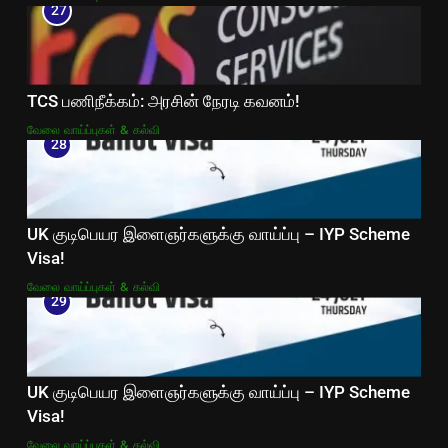
27
TCS பணிநீக்கம்: அரசின் நேரடி கவனம்!
வேலை வாய்ப்புகள் & கல்வி
28
UK குடிபெயர இளைஞர்களுக்கு வாய்ப்பு – IYP Scheme
Visa!
வேலை வாய்ப்புகள் & கல்வி
29
UK குடிபெயர இளைஞர்களுக்கு வாய்ப்பு – IYP Scheme
Visa!
வேலை வாய்ப்புகள் & கல்வி