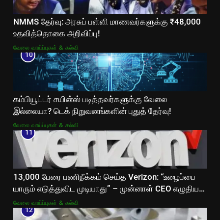
NMMS தேர்வு: அரசுப் பள்ளி மாணவர்களுக்கு ₹48,000
உதவித்தொகை அறிவிப்பு!
வேலை வாய்ப்புகள் & கல்வி
10
கம்பியூட்டர் சயின்ஸ் படித்தவர்களுக்கு வேலை
இல்லையா? டெக் நிறுவனங்களின் புதுத் தேர்வு!
வேலை வாய்ப்புகள் & கல்வி
11
13,000 பேரை பணிநீக்கம் செய்த Verizon: “உழைப்பை
யாரும் எடுத்துவிட முடியாது” – முன்னாள் CEO எழுதிய
உருக்கமான கடிதம்!
வேலை வாய்ப்புகள் & கல்வி
12