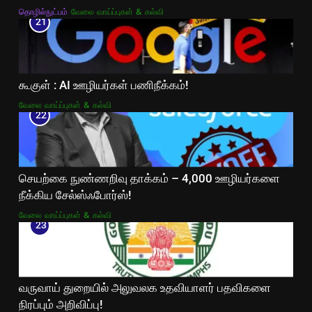
தொழில்நுட்பம்
வேலை வாய்ப்புகள் & கல்வி
21
கூகுள் : AI ஊழியர்கள் பணிநீக்கம்!
வேலை வாய்ப்புகள் & கல்வி
22
செயற்கை நுண்ணறிவு தாக்கம் – 4,000 ஊழியர்களை
நீக்கிய சேல்ஸ்ஃபோர்ஸ்!
வேலை வாய்ப்புகள் & கல்வி
23
வருவாய் துறையில் அலுவலக உதவியாளர் பதவிகளை
நிரப்பும் அறிவிப்பு!