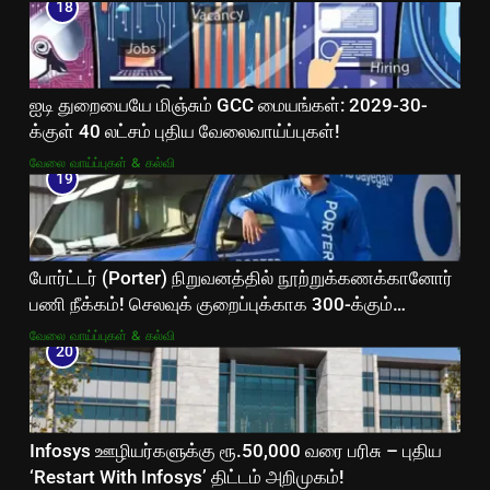
18
ஐடி துறையையே மிஞ்சும் GCC மையங்கள்: 2029-30-
க்குள் 40 லட்சம் புதிய வேலைவாய்ப்புகள்!
வேலை வாய்ப்புகள் & கல்வி
19
போர்ட்டர் (Porter) நிறுவனத்தில் நூற்றுக்கணக்கானோர்
பணி நீக்கம்! செலவுக் குறைப்புக்காக 300-க்கும்
மேற்பட்ட ஊழியர்களை நீக்கியது!
வேலை வாய்ப்புகள் & கல்வி
20
Infosys ஊழியர்களுக்கு ரூ.50,000 வரை பரிசு – புதிய
‘Restart With Infosys’ திட்டம் அறிமுகம்!