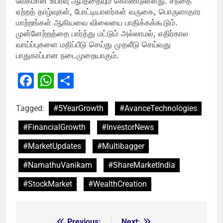
வேகமான உயர்வு ஆபத்தையும் கொண்டுள்ளது. சந்தை
ஏற்றத் தாழ்வுகள், போட்டியாளர்கள் வருகை, பொருளாதார
மாற்றங்கள் ஆகியவை விலையை பாதிக்கக்கூடும்.
முன்னேற்றத்தை பார்த்து மட்டும் அல்லாமல், எதிர்கால
வாய்ப்புகளை மதிப்பீடு செய்து முதலீடு செய்வது
பாதுகாப்பான நடைமுறையாகும்.
Facebook
WhatsApp
Share
Tagged:
#5YearGrowth
#AvanceTechnologies
#FinancialGrowth
#InvestorNews
#MarketUpdates
#Multibagger
#NamathuVanikam
#ShareMarketIndia
#StockMarket
#WealthCreation
Previous:
Next: