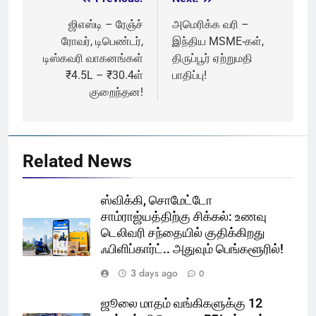
Post
navigation
ஜிஎஸ்டி – ரேஞ்ச்
அமெரிக்க வரி –
ரோவர், டிபெண்டர்,
இந்திய MSME-கள்,
டிஸ்கவரி வாகனங்கள்
திருப்பூர் ஏற்றுமதி
₹4.5L – ₹30.4ள்
பாதிப்பு!
குறைந்தன!
Related News
ஸ்விக்கி, சொமேட்டோ
சாம்ராஜ்யத்திற்கு சிக்கல்: உணவு
டெலிவரி சந்தையில் குதிக்கிறது
ஃபிளிப்கார்ட்.. அதுவும் பெங்களூரில்!
3 days ago
0
ஜூலை மாதம் வங்கிகளுக்கு 12