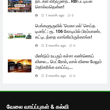
நாட்கள் விடுமுறை.. RBI பட்டியல்
சொல்வதென்ன!
1 month ago
0
பெங்களூருவில் ‘மெகா டீல்’ செய்த
டிமார்ட்: ரூ. 106 கோடியில் பிரம்மாண்ட
கட்டிடத்தை வாங்கியிருக்காங்க!
2 months ago
0
மீண்டும் உயரும் கச்சா எண்ணெய்
விலை… பெட்ரோல், டீசல் விலை மேலும்
அதிகரிக்க வாய்ப்பு….
2 months ago
0
வேலை வாய்ப்புகள் & கல்வி