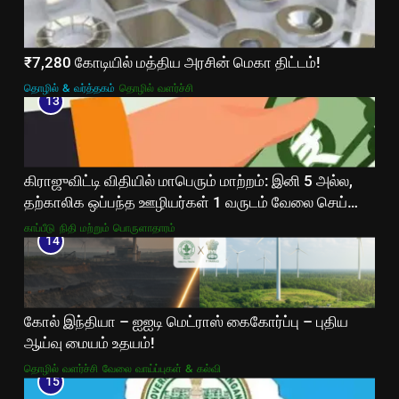
₹7,280 கோடியில் மத்திய அரசின் மெகா திட்டம்!
தொழில் & வர்த்தகம்
தொழில் வளர்ச்சி
13
கிராஜுவிட்டி விதியில் மாபெரும் மாற்றம்: இனி 5 அல்ல,
தற்காலிக ஒப்பந்த ஊழியர்கள் 1 வருடம் வேலை செய்தால்
போதும்!
காப்பீடு
நிதி மற்றும் பொருளாதாரம்
14
கோல் இந்தியா – ஐஐடி மெட்ராஸ் கைகோர்ப்பு – புதிய
ஆய்வு மையம் உதயம்!
தொழில் வளர்ச்சி
வேலை வாய்ப்புகள் & கல்வி
15