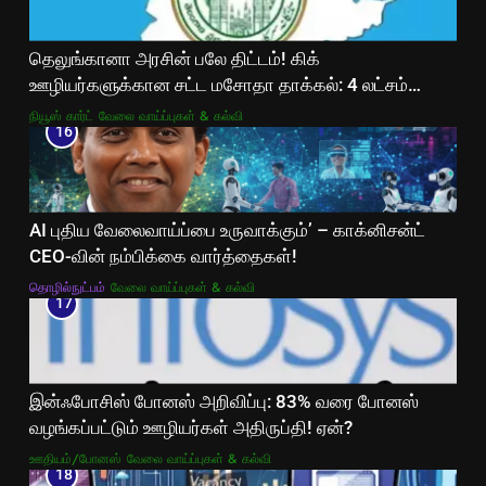
தெலுங்கானா அரசின் பலே திட்டம்! கிக்
ஊழியர்களுக்கான சட்ட மசோதா தாக்கல்: 4 லட்சம்
ஊழியர்களுக்கு சமூகப் பாதுகாப்பு உறுதி!
நியூஸ் கார்ட்
வேலை வாய்ப்புகள் & கல்வி
16
AI புதிய வேலைவாய்ப்பை உருவாக்கும்’ – காக்னிசன்ட்
CEO-வின் நம்பிக்கை வார்த்தைகள்!
தொழில்நுட்பம்
வேலை வாய்ப்புகள் & கல்வி
17
இன்ஃபோசிஸ் போனஸ் அறிவிப்பு: 83% வரை போனஸ்
வழங்கப்பட்டும் ஊழியர்கள் அதிருப்தி! ஏன்?
ஊதியம்/போனஸ்
வேலை வாய்ப்புகள் & கல்வி
18