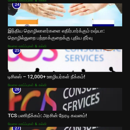
வேலை வாய்ப்புகள் & கல்வி
24
இந்திய தொழிலாளர்களை எதிர்பார்க்கும் ரஷ்யா:
தொழில்துறை பற்றாக்குறைக்கு புதிய தீர்வு
வேலை வாய்ப்புகள் & கல்வி
25
டிசிஎஸ் – 12,000+ ஊழியர்கள் நீக்கம்!
வேலை வாய்ப்புகள் & கல்வி
26
TCS பணிநீக்கம்: அரசின் நேரடி கவனம்!
வேலை வாய்ப்புகள் & கல்வி
27