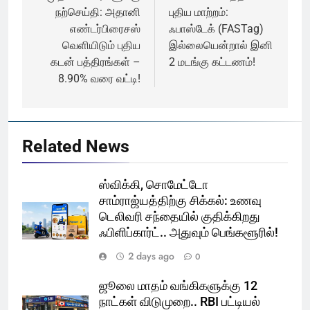
நற்செய்தி: அதானி
புதிய மாற்றம்:
எண்டர்பிரைசஸ்
ஃபாஸ்டேக் (FASTag)
வெளியிடும் புதிய
இல்லையென்றால் இனி
கடன் பத்திரங்கள் –
2 மடங்கு கட்டணம்!
8.90% வரை வட்டி!
Related News
ஸ்விக்கி, சொமேட்டோ
சாம்ராஜ்யத்திற்கு சிக்கல்: உணவு
டெலிவரி சந்தையில் குதிக்கிறது
ஃபிளிப்கார்ட்.. அதுவும் பெங்களூரில்!
2 days ago
0
ஜூலை மாதம் வங்கிகளுக்கு 12
நாட்கள் விடுமுறை.. RBI பட்டியல்