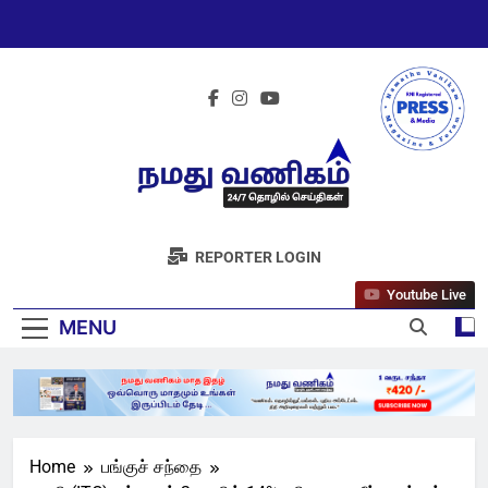
Skip
to
content
நமது வணிகம்
REPORTER LOGIN
நியூஸ் 24/7
Youtube Live
MENU
Home
பங்குச் சந்தை