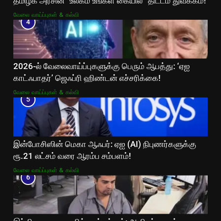
தமிழக அரசின் “உலகம் உங்கள் கையில்” திட்டம் துவக்கம்!
வேலை வாய்ப்புகள் & கல்வி
4
2026-ல் வேலைவாய்ப்புகளுக்கு பெரும் ஆபத்து: ‘ஏஐ
காட்ஃபாதர்’ ஜெஃப்ரி ஹிண்டன் எச்சரிக்கை!
வேலை வாய்ப்புகள் & கல்வி
5
இன்போசிஸின் மெகா ஆஃபர்: ஏஐ (AI) நிபுணர்களுக்கு
ரூ.21 லட்சம் வரை ஆரம்ப சம்பளம்!
வேலை வாய்ப்புகள் & கல்வி
6