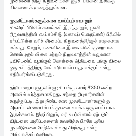
முன்னணி தரகு நிறுவனங்கள் ஐடிசி பங்கின் இலக்கு
விலையைக் குறைத்துள்ளன.
முதலீட்டாளர்களுக்கான வாய்ப்பும் சவாலும்
சிகரெட் பிரிவில் சவால்கள் இருந்தாலும், ஐடிசி
நிறுவனத்தின் எஃப்எம்சிஜி (உணவுப் பொருட்கள்) பிரிவில்
ஏற்பட்டுள்ள வரிச் சீரமைப்பு நிறுவனத்திற்குச் சாதகமாக
உள்ளது. மேலும், புகையிலை இலைகளின் குறைவான
கொள்முதல் விலை மற்றும் நிறுவனத்தின் வலுவான
டிவிடெண்ட் வழங்கும் கொள்கை ஆகியவை பங்கு விலை
ஒரு கட்டத்திற்கு மேல் சரியாமல் பாதுகாக்கும் என்று
எதிர்பார்க்கப்படுகிறது.
தற்போதைய சூழலில் ஐடிசி பங்கு சுமார் ₹350 என்ற
அளவில் வர்த்தகமாகிறது. சந்தை நிபுணர்களின்
கருத்துப்படி, இது நீண்ட கால முதலீட்டாளர்களுக்கு
அடிமட்ட விலையில் பங்குகளை வாங்க ஒரு வாய்ப்பாக
இருக்கலாம். இருப்பினும், வரி உயர்வினால் ஏற்படும்
விற்பனை பாதிப்புகளைக் கவனித்த பிறகே புதிய
முதலீடுகளை மேற்கொள்வது சிறந்தது என்று
அறிவுறுத்தப்படுகிறது.