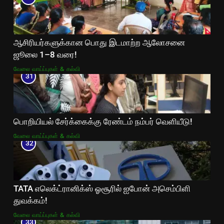
ஆசிரியர்களுக்கான பொது இடமாற்ற ஆலோசனை
ஜூலை 1–8 வரை!
வேலை வாய்ப்புகள் & கல்வி
31
பொறியியல் சேர்க்கைக்கு ரேண்டம் நம்பர் வெளியீடு!
வேலை வாய்ப்புகள் & கல்வி
32
TATA எலெக்ட்ரானிக்ஸ் ஓசூரில் ஐபோன் அசெம்பிளி
துவக்கம்!
வேலை வாய்ப்புகள் & கல்வி
33