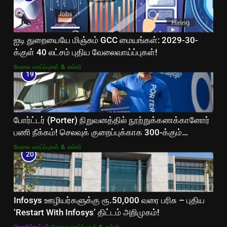
ஐடி துறையையே மிஞ்சும் GCC மையங்கள்: 2029-30-
க்குள் 40 லட்சம் புதிய வேலைவாய்ப்புகள்!
வேலை வாய்ப்புகள் & கல்வி
19
போர்ட்டர் (Porter) நிறுவனத்தில் நூற்றுக்கணக்கானோர்
பணி நீக்கம்! செலவுக் குறைப்புக்காக 300-க்கும்
மேற்பட்ட ஊழியர்களை நீக்கியது!
வேலை வாய்ப்புகள் & கல்வி
20
Infosys ஊழியர்களுக்கு ரூ.50,000 வரை பரிசு – புதிய
‘Restart With Infosys’ திட்டம் அறிமுகம்!