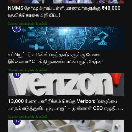
NMMS தேர்வு: அரசுப் பள்ளி மாணவர்களுக்கு ₹48,000
உதவித்தொகை அறிவிப்பு!
வேலை வாய்ப்புகள் & கல்வி
10
கம்பியூட்டர் சயின்ஸ் படித்தவர்களுக்கு வேலை
இல்லையா? டெக் நிறுவனங்களின் புதுத் தேர்வு!
வேலை வாய்ப்புகள் & கல்வி
11
13,000 பேரை பணிநீக்கம் செய்த Verizon: “உழைப்பை
யாரும் எடுத்துவிட முடியாது” – முன்னாள் CEO எழுதிய
உருக்கமான கடிதம்!
வேலை வாய்ப்புகள் & கல்வி
12