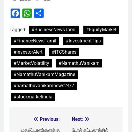
Facebook
WhatsApp
Share
Tagged:
#BusinessNewsTamil
#EquityMarket
#FinanceNewsTamil
#InvestmentTips
#InvestorAlert
#ITCShares
#MarketVolatility
#NamathuVanikam
#NamathuVanikamMagazine
#namathuvanikamnews24/7
#stockmarketindia
Previous:
Next:
Post
navigation
முதலீட்டாளர்களுக்கு
டோல் கட்டணத்தில்