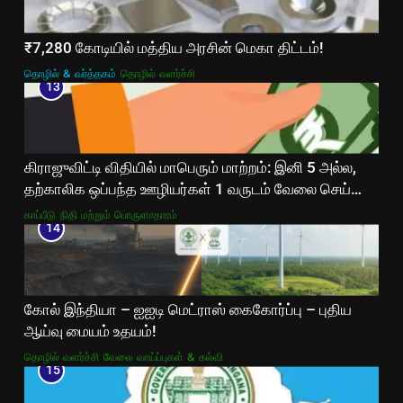
₹7,280 கோடியில் மத்திய அரசின் மெகா திட்டம்!
தொழில் & வர்த்தகம்
தொழில் வளர்ச்சி
13
கிராஜுவிட்டி விதியில் மாபெரும் மாற்றம்: இனி 5 அல்ல,
தற்காலிக ஒப்பந்த ஊழியர்கள் 1 வருடம் வேலை செய்தால்
போதும்!
காப்பீடு
நிதி மற்றும் பொருளாதாரம்
14
கோல் இந்தியா – ஐஐடி மெட்ராஸ் கைகோர்ப்பு – புதிய
ஆய்வு மையம் உதயம்!
தொழில் வளர்ச்சி
வேலை வாய்ப்புகள் & கல்வி
15