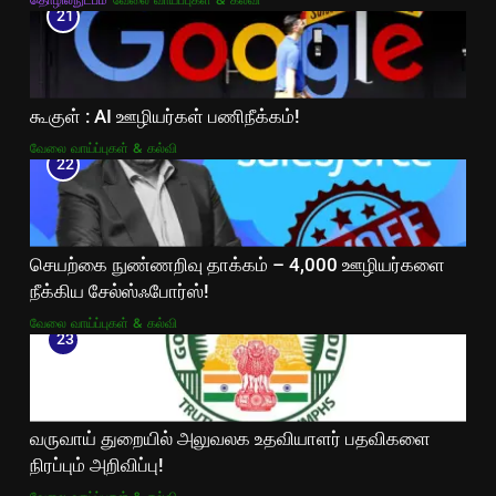
தொழில்நுட்பம்
வேலை வாய்ப்புகள் & கல்வி
21
கூகுள் : AI ஊழியர்கள் பணிநீக்கம்!
வேலை வாய்ப்புகள் & கல்வி
22
செயற்கை நுண்ணறிவு தாக்கம் – 4,000 ஊழியர்களை
நீக்கிய சேல்ஸ்ஃபோர்ஸ்!
வேலை வாய்ப்புகள் & கல்வி
23
வருவாய் துறையில் அலுவலக உதவியாளர் பதவிகளை
நிரப்பும் அறிவிப்பு!