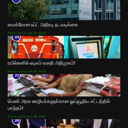
மைக்ரோசாஃப்ட் அதிரடி நடவடிக்கை
வேலை வாய்ப்புகள் & கல்வி
34
ரயில்களில் ஏடிஎம் வசதி அறிமுகம்!
வேலை வாய்ப்புகள் & கல்வி
35
பெண் அரசு ஊழியர்களுக்கான ஓய்வூதிய சட்டத்தில்
மாற்றம்!
வேலை வாய்ப்புகள் & கல்வி
36