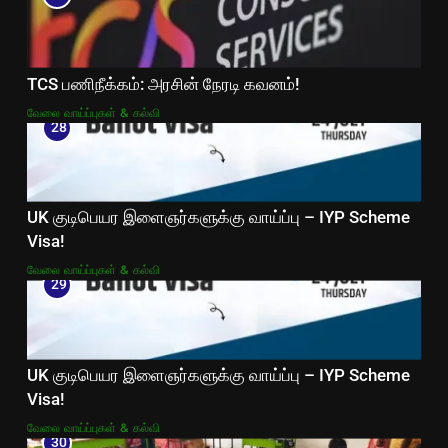
TCS பணிநீக்கம்: அரசின் நேரடி கவனம்!
வேலை வாய்ப்புகள் & கல்வி
28
UK குடிபெயர இளைஞர்களுக்கு வாய்ப்பு – IYP Scheme
Visa!
வேலை வாய்ப்புகள் & கல்வி
29
UK குடிபெயர இளைஞர்களுக்கு வாய்ப்பு – IYP Scheme
Visa!
வேலை வாய்ப்புகள் & கல்வி
30