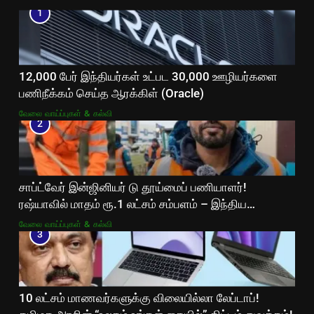
1
12,000 பேர் இந்தியர்கள் உட்பட 30,000 ஊழியர்களை
பணிநீக்கம் செய்த ஆரக்கிள் (Oracle)
வேலை வாய்ப்புகள் & கல்வி
2
சாப்ட்வேர் இன்ஜினியர் டு தூய்மைப் பணியாளர்!
ரஷ்யாவில் மாதம் ரூ.1 லட்சம் சம்பளம் – இந்திய
இளைஞரின் வைரல் கதை!
வேலை வாய்ப்புகள் & கல்வி
3
10 லட்சம் மாணவர்களுக்கு விலையில்லா லேப்டாப்!