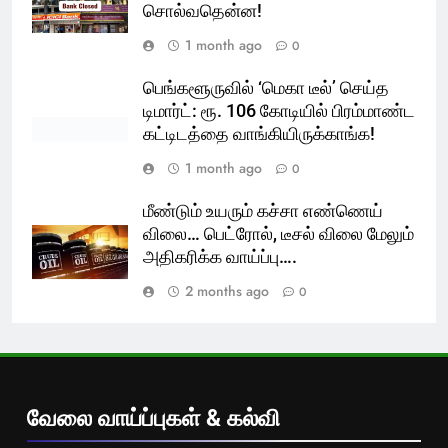
சொல்வதென்ன!
1 month ago
0
பெங்களூருவில் ‘மெகா டீல்’ செய்த
டிமார்ட்: ரூ. 106 கோடியில் பிரம்மாண்ட
கட்டிடத்தை வாங்கியிருக்காங்க!
1 month ago
0
மீண்டும் உயரும் கச்சா எண்ணெய்
விலை… பெட்ரோல், டீசல் விலை மேலும்
அதிகரிக்க வாய்ப்பு….
2 months ago
0
வேலை வாய்ப்புகள் & கல்வி