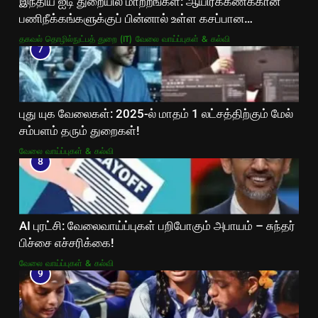
இந்திய ஐடி துறையில் மாற்றங்கள்: ஆயிரக்கணக்கான
பணிநீக்கங்களுக்குப் பின்னால் உள்ள கசப்பான
உண்மைகள்!
தகவல் தொழில்நுட்பத் துறை (IT)
வேலை வாய்ப்புகள் & கல்வி
7
புது யுக வேலைகள்: 2025-ல் மாதம் 1 லட்சத்திற்கும் மேல்
சம்பளம் தரும் துறைகள்!
வேலை வாய்ப்புகள் & கல்வி
8
AI புரட்சி: வேலைவாய்ப்புகள் பறிபோகும் அபாயம் – சுந்தர்
பிச்சை எச்சரிக்கை!
வேலை வாய்ப்புகள் & கல்வி
9