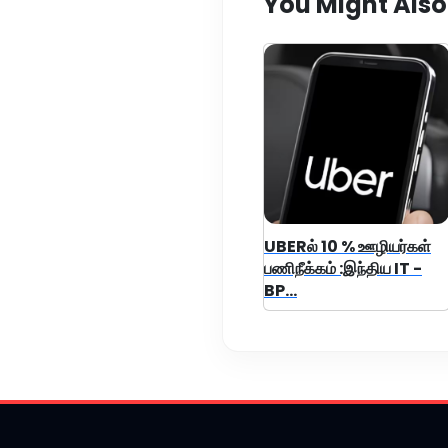
You Might Also
UBERல் 10 % ஊழியர்கள்
பணிநீக்கம் :இந்திய IT -
BP...