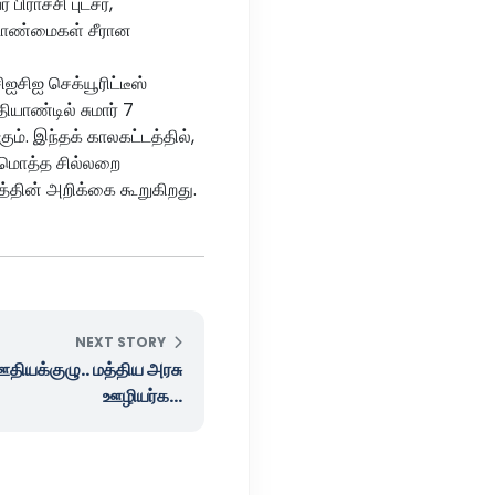
ராச்சி புட்சர்,
்டாண்மைகள் சீரான
ஐசிஐ செக்யூரிட்டீஸ்
ியாண்டில் சுமார் 7
ும். இந்தக் காலகட்டத்தில்,
்டுமொத்த சில்லறை
்தின் அறிக்கை கூறுகிறது.
NEXT STORY
தியக்குழு.. மத்திய அரசு
ஊழியர்க...