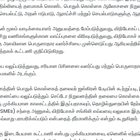
புது தில்லியைத் தளமாகக் கொண்ட பொதுக் கொள்கை ஆலோசனை நி
ெயல்பட்டு, அதன் ஈடுபாடு, ஆராய்ச்சி மற்றும் செயல்பாடுகளுக்கு ஆத
் மூலம் வாடிக்கையாளர் அனுபவத்தை மேம்படுத்துவது, விநியோகப் 
ிறு வணிகங்களுக்கான வாய்ப்புகளை விரிவுபடுத்துவது, விநியோகச்
பரந்த அளவிலான பொருளாதார வளர்ச்சியை முன்னெடுப்பது ஆகியவற்றி
்த்தகக் கூட்டணி குறிப்பிடுகிறது.
 வலுப்படுத்துவது, சரியான பிசினஸை வளர்ப்பது மற்றும் பொருளாதார
களில் அடங்கும்.
வனத்தின் பொதுக் கொள்கைத் தலைவர் ஜஸ்கிரன் பேடியின் கூற்றுப்படி
ணைப்பை வலுப்படுத்தும். செப்டோ நிறுவனத்தின் தலைமை கொள்கை அத
ரு முக்கியமான காலகட்டத்தில் இருப்பதாகவும், தொழில்துறையின் தேர்வா
SMEs) சந்தை அணுகல், விநியோகச் சங்கிலி எவ்வளவு வலுவாக இருக்க
வாறு பராமரிக்கப்படும் என்பதைத் தீர்மானிக்கும் என்றும் கூறுகிறார்.
கு இடையேயான கூட்டாணி என்பது முக்கியமானவை, ஏனெனில் எந்தவ