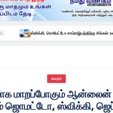
ஸ்விக்கி, சொமேட்டோ சாம்ராஜ்யத்திற்கு சிக்கல்: உணவு டெலிவரி சந்த
தொழில்
க மாறப்போகும் ஆன்லைன் ஷா
் ஜொமட்டோ, ஸ்விக்கி, ஜெ