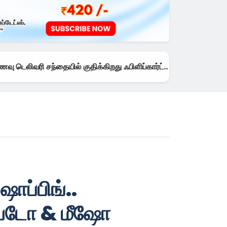
ையில் குதிக்கிறது ஃபிளிப்கார்ட்.. அதுவும் பெங்களூரில்!
3 days ago
ப்பிங்..
ப்டோ & மீஷோ