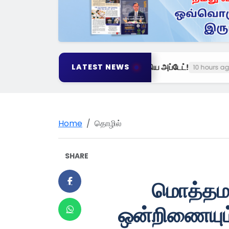
்.. RBI கவர்னர் சொன்ன முக்கிய அப்டேட்!
LATEST NEWS
10 hours ago
Home
தொழில்
SHARE
மொத்தமா
ஒன்றிணையும