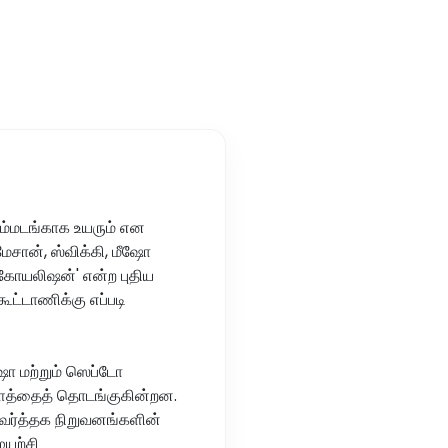
ும்மடங்காக உயரும் என
மேசான், ஸ்விக்கி, மீஷோ
கோயலிஷன்' என்ற புதிய
ூட்டாணிக்கு எப்படி
ஷோ மற்றும் ஸெப்டோ
 தளத்தைத் தொடங்குகின்றன.
வு-வர்த்தக நிறுவனங்களின்
ுயற்சி