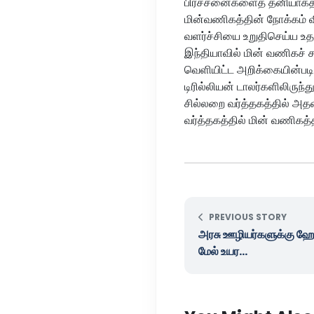
பிரச்சனைகளைத் தனியாகத் தீ
மின்வணிகத்தின் நோக்கம் 
வளர்ச்சியை உறுதிசெய்ய உதவு
இந்தியாவில் மின் வணிகச் ச
வெளியிட்ட அறிக்கையின்படி, 
டிரில்லியன் டாலர்களிலிருந்
சில்லறை வர்த்தகத்தில் அதன
வர்த்தகத்தில் மின் வணிகத
PREVIOUS STORY
அரசு ஊழியர்களுக்கு ஹேப
மேல் உயர...