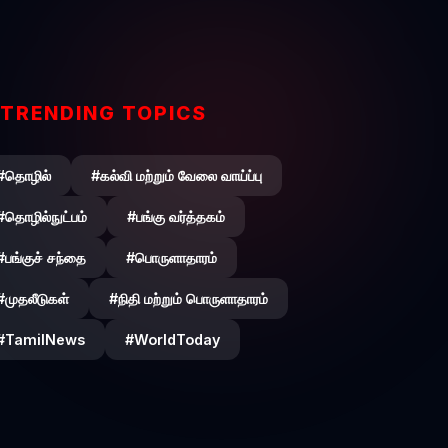
TRENDING TOPICS
#தொழில்
#கல்வி மற்றும் வேலை வாய்ப்பு
#தொழில்நுட்பம்
#பங்கு வர்த்தகம்
#பங்குச் சந்தை
#பொருளாதாரம்
#முதலீடுகள்
#நிதி மற்றும் பொருளாதாரம்
#TamilNews
#WorldToday