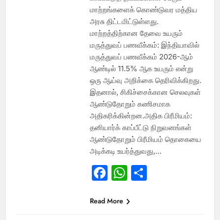
மாற்றங்களைக் கொண்டுவர மத்திய
அரசு திட்டமிட்டுள்ளது.
மாற்றத்திற்கான தேவை உயரும்
மருத்துவப் பணவீக்கம்: இந்தியாவில்
மருத்துவப் பணவீக்கம் 2026-ஆம்
ஆண்டில் 11.5% ஆக உயரும் என்று
ஒரு ஆய்வு அறிக்கை தெரிவிக்கிறது.
இதனால், சிகிச்சைக்கான செலவுகள்
ஆண்டுதோறும் கணிசமாக
அதிகரிக்கின்றன.அதிக பிரீமியம்:
தனியார்க் காப்பீட்டு நிறுவனங்கள்
ஆண்டுதோறும் பிரீமியம் தொகையை
அடிக்கடி உயர்த்துவது,…
Facebook
WhatsApp
Share
Read More