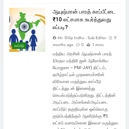
ஆயுஷ்மான் பாரத் காப்பீட்டை
₹10 லட்சமாக உயர்த்துவது
எப்படி?
Mr. Dilip Indhu - Sub Editor
9
months ago
0
1 mins
காப்பீடு
மத்திய அரசின் ஆயுஷ்மான் பாரத்
(பிரதம மந்திரி ஜன் ஆரோக்கிய
யோஜனா – PM-JAY) திட்டம்,
தமிழ்நாட்டில் முதலமைச்சரின்
விரிவான மருத்துவ காப்பீடு
திட்டத்துடன் இணைந்து
செயல்படுத்தப்படுகிறது. திட்டத்தின்
அடிப்படை அம்சங்கள்அடிப்படை
காப்பீடு: தகுதியுள்ள ஒவ்வொரு
குடும்பத்திற்கும் ஆண்டுக்கு ₹5
லட்சம் வரையிலான இலவச மருத்துவ