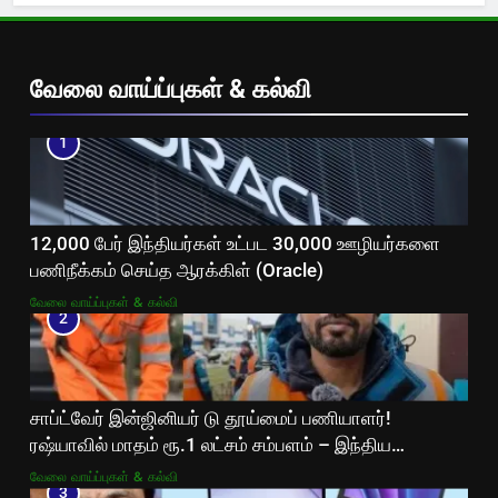
வேலை வாய்ப்புகள் & கல்வி
1
12,000 பேர் இந்தியர்கள் உட்பட 30,000 ஊழியர்களை
பணிநீக்கம் செய்த ஆரக்கிள் (Oracle)
வேலை வாய்ப்புகள் & கல்வி
2
சாப்ட்வேர் இன்ஜினியர் டு தூய்மைப் பணியாளர்!
ரஷ்யாவில் மாதம் ரூ.1 லட்சம் சம்பளம் – இந்திய
இளைஞரின் வைரல் கதை!
வேலை வாய்ப்புகள் & கல்வி
3