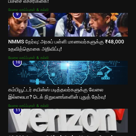
பிச்சை எச்சரிக்கை!
வேலை வாய்ப்புகள் & கல்வி
9
NMMS தேர்வு: அரசுப் பள்ளி மாணவர்களுக்கு ₹48,000
உதவித்தொகை அறிவிப்பு!
வேலை வாய்ப்புகள் & கல்வி
10
கம்பியூட்டர் சயின்ஸ் படித்தவர்களுக்கு வேலை
இல்லையா? டெக் நிறுவனங்களின் புதுத் தேர்வு!
வேலை வாய்ப்புகள் & கல்வி
11