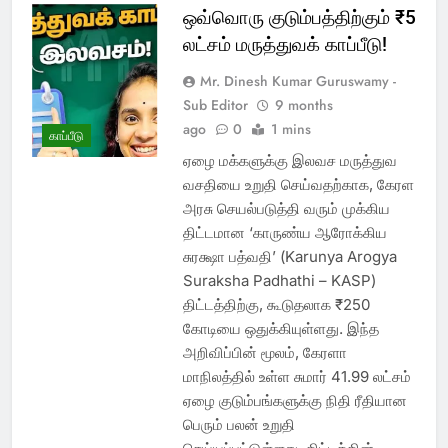
ஒவ்வொரு குடும்பத்திற்கும் ₹5
லட்சம் மருத்துவக் காப்பீடு!
Mr. Dinesh Kumar Guruswamy -
Sub Editor
9 months
ago
0
1 mins
காப்பீடு
ஏழை மக்களுக்கு இலவச மருத்துவ
வசதியை உறுதி செய்வதற்காக, கேரள
அரசு செயல்படுத்தி வரும் முக்கிய
திட்டமான ‘காருண்ய ஆரோக்கிய
சுரக்ஷா பத்வதி’ (Karunya Arogya
Suraksha Padhathi – KASP)
திட்டத்திற்கு, கூடுதலாக ₹250
கோடியை ஒதுக்கியுள்ளது. இந்த
அறிவிப்பின் மூலம், கேரளா
மாநிலத்தில் உள்ள சுமார் 41.99 லட்சம்
ஏழை குடும்பங்களுக்கு நிதி ரீதியான
பெரும் பலன் உறுதி