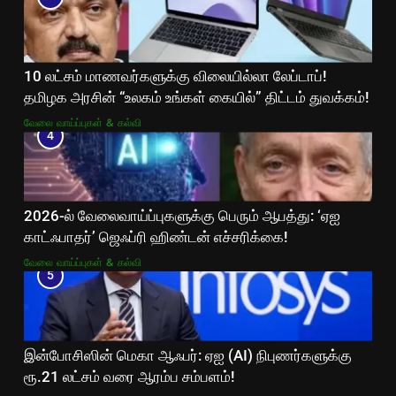
10 லட்சம் மாணவர்களுக்கு விலையில்லா லேப்டாப்!
தமிழக அரசின் “உலகம் உங்கள் கையில்” திட்டம் துவக்கம்!
வேலை வாய்ப்புகள் & கல்வி
4
2026-ல் வேலைவாய்ப்புகளுக்கு பெரும் ஆபத்து: ‘ஏஐ
காட்ஃபாதர்’ ஜெஃப்ரி ஹிண்டன் எச்சரிக்கை!
வேலை வாய்ப்புகள் & கல்வி
5
இன்போசிஸின் மெகா ஆஃபர்: ஏஐ (AI) நிபுணர்களுக்கு
ரூ.21 லட்சம் வரை ஆரம்ப சம்பளம்!