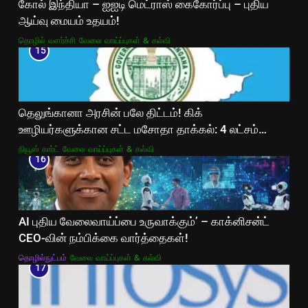
கோல் இந்தியா – ஐஐடி மெட்ராஸ் கைகோர்ப்பு – புதிய
ஆய்வு மையம் உதயம்!
தொழில் வளர்ச்சி
வேலை வாய்ப்புகள் & கல்வி
15
தெலுங்கானா அரசின் பலே திட்டம்! கிக்
ஊழியர்களுக்கான சட்ட மசோதா தாக்கல்: 4 லட்சம்
ஊழியர்களுக்கு சமூகப் பாதுகாப்பு உறுதி!
நியூஸ் கார்ட்
வேலை வாய்ப்புகள் & கல்வி
16
AI புதிய வேலைவாய்ப்பை உருவாக்கும்’ – காக்னிசன்ட்
CEO-வின் நம்பிக்கை வார்த்தைகள்!
தொழில்நுட்பம்
வேலை வாய்ப்புகள் & கல்வி
17