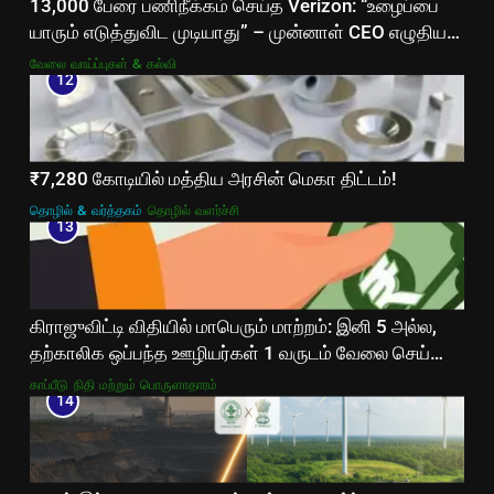
13,000 பேரை பணிநீக்கம் செய்த Verizon: “உழைப்பை
யாரும் எடுத்துவிட முடியாது” – முன்னாள் CEO எழுதிய
உருக்கமான கடிதம்!
வேலை வாய்ப்புகள் & கல்வி
12
₹7,280 கோடியில் மத்திய அரசின் மெகா திட்டம்!
தொழில் & வர்த்தகம்
தொழில் வளர்ச்சி
13
கிராஜுவிட்டி விதியில் மாபெரும் மாற்றம்: இனி 5 அல்ல,
தற்காலிக ஒப்பந்த ஊழியர்கள் 1 வருடம் வேலை செய்தால்
போதும்!
காப்பீடு
நிதி மற்றும் பொருளாதாரம்
14