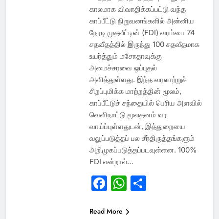
காலமாக விவாதிக்கப்பட்டு வந்த
காப்பீட்டு நிறுவனங்களில் அன்னிய
நேரடி முதலீட்டின் (FDI) வரம்பை 74
சதவீதத்தில் இருந்து 100 சதவீதமாக
உயர்த்தும் மசோதாவுக்கு
அமைச்சரவை ஒப்புதல்
அளித்துள்ளது. இந்த வரலாற்றுச்
சிறப்புமிக்க மாற்றத்தின் மூலம்,
காப்பீட்டுச் சந்தையில் பெரிய அளவில்
வெளிநாட்டு மூலதனம் வர
வாய்ப்புள்ளதுடன், இத்துறையை
வலுப்படுத்தப் பல சீர்திருத்தங்களும்
அறிமுகப்படுத்தப்படவுள்ளன. 100%
FDI என்றால்…
Facebook
WhatsApp
Share
Read More