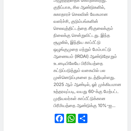
அழுத்தத்தைக் கொடுக்கிறது.
குறிப்பாக, சில ஆண்டுகளில்,
சுகாதாரச் செலவின் வேகமான
வளர்ச்சி, குடும்பங்களின்
செலவுத்திட்டத்தை சீர்குலைக்கும்
நிலைக்கு சென்றுவிட்டது. இந்த
சூழலில், இந்திய காப்பீட்டு
ஒழுங்குமுறை மற்றும் மேம்பாட்டு
ஆணையம் (IRDAI) ஆண்டுதோறும்
உடனடியிலேயே பிரீமியத்தை
கட்டுப்படுத்தும் வகையில் பல
முன்னெடுப்புகளை நடத்தியுள்ளது.
2025 ஆம் ஆண்டில், ஓர் முக்கியமான
உத்தரவுப்படி, வயது 60-க்கு மேற்பட்ட
முதியவர்கள் காப்பீட்டுக்கான
பிரீமியத்தை ஆண்டுக்கு 10%-ஐ…
Facebook
WhatsApp
Share