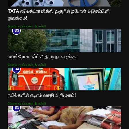
TATA எலெக்ட்ரானிக்ஸ் ஓசூரில் ஐபோன் அசெம்பிளி
துவக்கம்!
வேலை வாய்ப்புகள் & கல்வி
33
மைக்ரோசாஃப்ட் அதிரடி நடவடிக்கை
வேலை வாய்ப்புகள் & கல்வி
34
ரயில்களில் ஏடிஎம் வசதி அறிமுகம்!
வேலை வாய்ப்புகள் & கல்வி
35