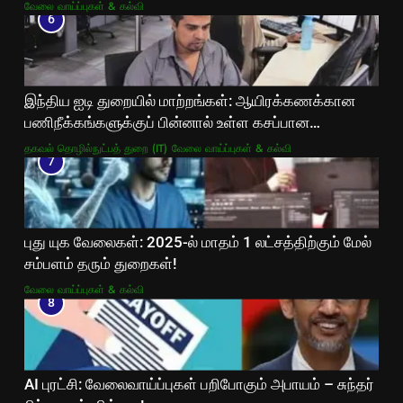
வேலை வாய்ப்புகள் & கல்வி
6
இந்திய ஐடி துறையில் மாற்றங்கள்: ஆயிரக்கணக்கான
பணிநீக்கங்களுக்குப் பின்னால் உள்ள கசப்பான
உண்மைகள்!
தகவல் தொழில்நுட்பத் துறை (IT)
வேலை வாய்ப்புகள் & கல்வி
7
புது யுக வேலைகள்: 2025-ல் மாதம் 1 லட்சத்திற்கும் மேல்
சம்பளம் தரும் துறைகள்!
வேலை வாய்ப்புகள் & கல்வி
8
AI புரட்சி: வேலைவாய்ப்புகள் பறிபோகும் அபாயம் – சுந்தர்