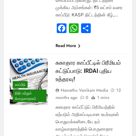
செய்யப்பட்டுள்ளது. திட்டத்தின்
முக்கிய அம்சங்கள்: ₹5 லட்சம் வரை
காப்பீடு: KASP திட்டத்தின் கீழ்,…
Facebook
WhatsApp
Share
Read More
சுகாதார காப்பீட்டில் பிரீமியம்
கட்டுப்பாடு: IRDAI புதிய
உத்தரவு!
காப்பீடு
Namathu Vanikam Media
12
நிதி மற்றும்
months ago
0
1 mins
பொருளாதாரம்
சுகாதார காப்பீட்டுப் பிரீமியத்தில்
ஏற்படும் அதிகப்படியான உயர்வுகள்
பொதுமக்களிடையே நம்
வாழ்வாதாரத்தில் பொருளாதார