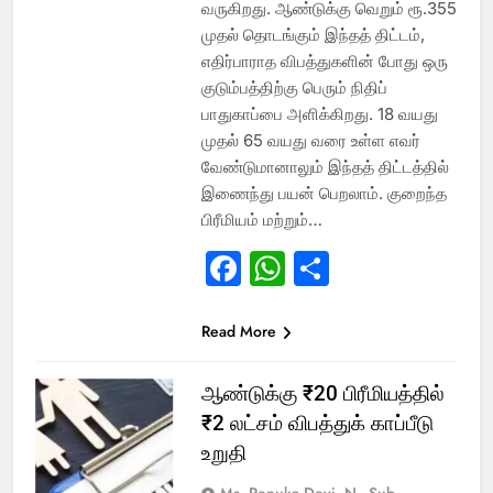
வருகிறது. ஆண்டுக்கு வெறும் ரூ.355
முதல் தொடங்கும் இந்தத் திட்டம்,
எதிர்பாராத விபத்துகளின் போது ஒரு
குடும்பத்திற்கு பெரும் நிதிப்
பாதுகாப்பை அளிக்கிறது. 18 வயது
முதல் 65 வயது வரை உள்ள எவர்
வேண்டுமானாலும் இந்தத் திட்டத்தில்
இணைந்து பயன் பெறலாம். குறைந்த
பிரீமியம் மற்றும்…
Facebook
WhatsApp
Share
Read More
ஆண்டுக்கு ₹20 பிரீமியத்தில்
₹2 லட்சம் விபத்துக் காப்பீடு
உறுதி
Ms. Renuka Devi. N - Sub