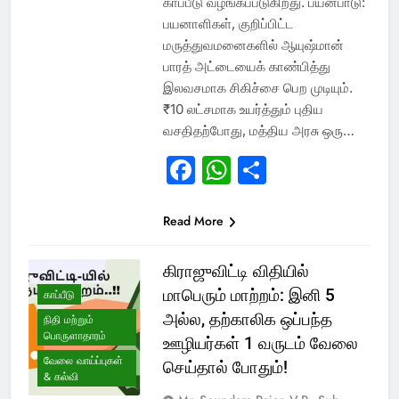
காப்பீடு வழங்கப்படுகிறது. பயன்பாடு:
பயனாளிகள், குறிப்பிட்ட
மருத்துவமனைகளில் ஆயுஷ்மான்
பாரத் அட்டையைக் காண்பித்து
இலவசமாக சிகிச்சை பெற முடியும்.
₹10 லட்சமாக உயர்த்தும் புதிய
வசதிதற்போது, மத்திய அரசு ஒரு…
Facebook
WhatsApp
Share
Read More
கிராஜுவிட்டி விதியில்
மாபெரும் மாற்றம்: இனி 5
காப்பீடு
அல்ல, தற்காலிக ஒப்பந்த
நிதி மற்றும்
பொருளாதாரம்
ஊழியர்கள் 1 வருடம் வேலை
வேலை வாய்ப்புகள்
செய்தால் போதும்!
& கல்வி