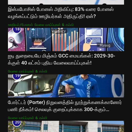
இன்ஃபோசிஸ் போனஸ் அறிவிப்பு: 83% வரை போனஸ்
வழங்கப்பட்டும் ஊழியர்கள் அதிருப்தி! ஏன்?
ஊதியம்/போனஸ்
வேலை வாய்ப்புகள் & கல்வி
18
ஐடி துறையையே மிஞ்சும் GCC மையங்கள்: 2029-30-
க்குள் 40 லட்சம் புதிய வேலைவாய்ப்புகள்!
வேலை வாய்ப்புகள் & கல்வி
19
போர்ட்டர் (Porter) நிறுவனத்தில் நூற்றுக்கணக்கானோர்
பணி நீக்கம்! செலவுக் குறைப்புக்காக 300-க்கும்
மேற்பட்ட ஊழியர்களை நீக்கியது!
வேலை வாய்ப்புகள் & கல்வி
20