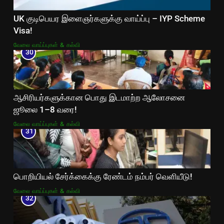
UK குடிபெயர இளைஞர்களுக்கு வாய்ப்பு – IYP Scheme
Visa!
வேலை வாய்ப்புகள் & கல்வி
30
ஆசிரியர்களுக்கான பொது இடமாற்ற ஆலோசனை
ஜூலை 1–8 வரை!
வேலை வாய்ப்புகள் & கல்வி
31
பொறியியல் சேர்க்கைக்கு ரேண்டம் நம்பர் வெளியீடு!
வேலை வாய்ப்புகள் & கல்வி
32