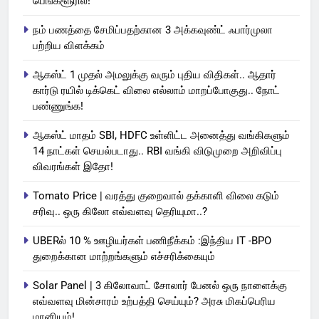
பெங்களூரில்!
நம் பணத்தை சேமிப்பதற்கான 3 அக்கவுண்ட் ஃபார்முலா
பற்றிய விளக்கம்
ஆகஸ்ட் 1 முதல் அமலுக்கு வரும் புதிய விதிகள்.. ஆதார்
கார்டு ரயில் டிக்கெட் விலை எல்லாம் மாறப்போகுது.. நோட்
பண்ணுங்க!
ஆகஸ்ட் மாதம் SBI, HDFC உள்ளிட்ட அனைத்து வங்கிகளும்
14 நாட்கள் செயல்படாது.. RBI வங்கி விடுமுறை அறிவிப்பு
விவரங்கள் இதோ!
Tomato Price | வரத்து குறைவால் தக்காளி விலை கடும்
சரிவு.. ஒரு கிலோ எவ்வளவு தெரியுமா..?
UBERல் 10 % ஊழியர்கள் பணிநீக்கம் :இந்திய IT -BPO
துறைக்கான மாற்றங்களும் எச்சரிக்கையும்
Solar Panel | 3 கிலோவாட் சோலார் பேனல் ஒரு நாளைக்கு
எவ்வளவு மின்சாரம் உற்பத்தி செய்யும்? அரசு மிகப்பெரிய
மானியம்!