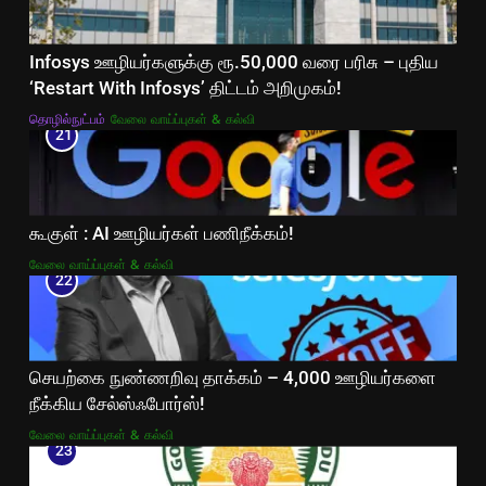
Infosys ஊழியர்களுக்கு ரூ.50,000 வரை பரிசு – புதிய
‘Restart With Infosys’ திட்டம் அறிமுகம்!
தொழில்நுட்பம்
வேலை வாய்ப்புகள் & கல்வி
21
கூகுள் : AI ஊழியர்கள் பணிநீக்கம்!
வேலை வாய்ப்புகள் & கல்வி
22
செயற்கை நுண்ணறிவு தாக்கம் – 4,000 ஊழியர்களை
நீக்கிய சேல்ஸ்ஃபோர்ஸ்!
வேலை வாய்ப்புகள் & கல்வி
23