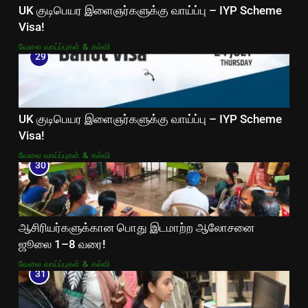
UK குடிபெயர இளைஞர்களுக்கு வாய்ப்பு – IYP Scheme
Visa!
வேலை வாய்ப்புகள் & கல்வி
29
UK குடிபெயர இளைஞர்களுக்கு வாய்ப்பு – IYP Scheme
Visa!
வேலை வாய்ப்புகள் & கல்வி
30
ஆசிரியர்களுக்கான பொது இடமாற்ற ஆலோசனை
ஜூலை 1–8 வரை!
வேலை வாய்ப்புகள் & கல்வி
31