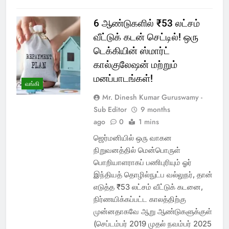
6 ஆண்டுகளில் ₹53 லட்சம்
வீட்டுக் கடன் செட்டில்! ஒரு
டெக்கியின் ஸ்மார்ட்
கால்குலேஷன் மற்றும்
மனப்பாடங்கள்!
வங்கி
Mr. Dinesh Kumar Guruswamy -
Sub Editor
9 months
ago
0
1 mins
ஜெர்மனியில் ஒரு வாகன
நிறுவனத்தில் மென்பொருள்
பொறியாளராகப் பணிபுரியும் ஓர்
இந்தியத் தொழில்நுட்ப வல்லுநர், தான்
எடுத்த ₹53 லட்சம் வீட்டுக் கடனை,
நிர்ணயிக்கப்பட்ட காலத்திற்கு
முன்னதாகவே ஆறு ஆண்டுகளுக்குள்
(செப்டம்பர் 2019 முதல் நவம்பர் 2025