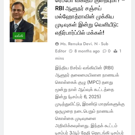
ரெப்போ விகிதம் குறையுமா? –
RBI ஆளுநர் சஞ்சய்
மல்ஹோத்ராவின் முக்கிய
முடிவுகள் இன்று வெளியீடு:
எதிர்பார்ப்பில் மக்கள்!
வங்கி
Ms. Renuka Devi. N - Sub
Editor
8 months ago
0
1
mins
இந்திய ரிசர்வ் வங்கியின் (RBI)
ஆளுநர் தலைமையிலான நாணயக்
கொள்கைக் குழு (MPC) தனது
மூன்று நாள் ஆய்வுக் கூட்டத்தை
இன்று (டிசம்பர் 6, 2025)
முடித்துவிட்டு, இரண்டு மாதங்களுக்கு
ஒருமுறை நடைபெறும் நாணயக்
கொள்கை முடிவுகளை
அறிவிக்கவுள்ளது. இந்தக் கூட்டம்
டிசம்பர் 3ஆம் தேதி தொடங்கி டிசம்பர்