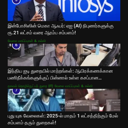
இன்போசிஸின் மெகா ஆஃபர்: ஏஐ (AI) நிபுணர்களுக்கு
ரூ.21 லட்சம் வரை ஆரம்ப சம்பளம்!
வேலை வாய்ப்புகள் & கல்வி
6
இந்திய ஐடி துறையில் மாற்றங்கள்: ஆயிரக்கணக்கான
பணிநீக்கங்களுக்குப் பின்னால் உள்ள கசப்பான
உண்மைகள்!
தகவல் தொழில்நுட்பத் துறை (IT)
வேலை வாய்ப்புகள் & கல்வி
7
புது யுக வேலைகள்: 2025-ல் மாதம் 1 லட்சத்திற்கும் மேல்
சம்பளம் தரும் துறைகள்!