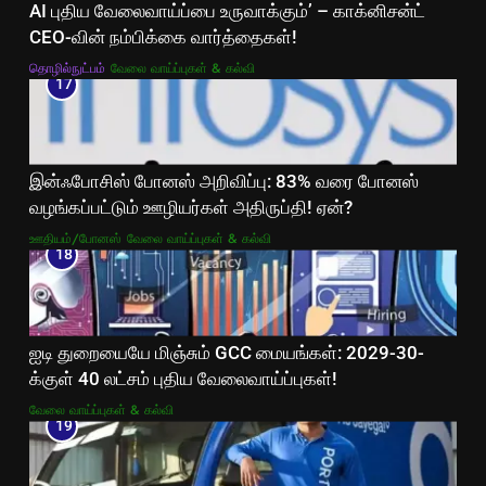
AI புதிய வேலைவாய்ப்பை உருவாக்கும்’ – காக்னிசன்ட்
CEO-வின் நம்பிக்கை வார்த்தைகள்!
தொழில்நுட்பம்
வேலை வாய்ப்புகள் & கல்வி
17
இன்ஃபோசிஸ் போனஸ் அறிவிப்பு: 83% வரை போனஸ்
வழங்கப்பட்டும் ஊழியர்கள் அதிருப்தி! ஏன்?
ஊதியம்/போனஸ்
வேலை வாய்ப்புகள் & கல்வி
18
ஐடி துறையையே மிஞ்சும் GCC மையங்கள்: 2029-30-
க்குள் 40 லட்சம் புதிய வேலைவாய்ப்புகள்!
வேலை வாய்ப்புகள் & கல்வி
19