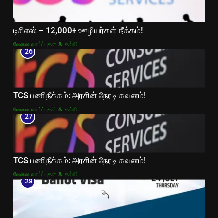
டிசிஎஸ் – 12,000+ ஊழியர்கள் நீக்கம்!
வேலை வாய்ப்புகள் & கல்வி
26
TCS பணிநீக்கம்: அரசின் நேரடி கவனம்!
வேலை வாய்ப்புகள் & கல்வி
27
TCS பணிநீக்கம்: அரசின் நேரடி கவனம்!
வேலை வாய்ப்புகள் & கல்வி
28