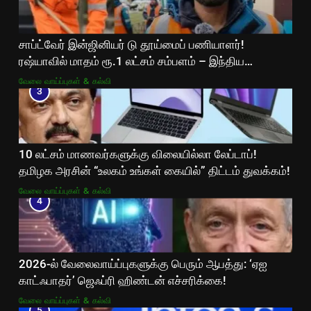
சாப்ட்வேர் இன்ஜினியர் டு தூய்மைப் பணியாளர்!
ரஷ்யாவில் மாதம் ரூ.1 லட்சம் சம்பளம் – இந்திய
இளைஞரின் வைரல் கதை!
வேலை வாய்ப்புகள் & கல்வி
3
10 லட்சம் மாணவர்களுக்கு விலையில்லா லேப்டாப்!
தமிழக அரசின் “உலகம் உங்கள் கையில்” திட்டம் துவக்கம்!
வேலை வாய்ப்புகள் & கல்வி
4
2026-ல் வேலைவாய்ப்புகளுக்கு பெரும் ஆபத்து: ‘ஏஐ
காட்ஃபாதர்’ ஜெஃப்ரி ஹிண்டன் எச்சரிக்கை!
வேலை வாய்ப்புகள் & கல்வி
5