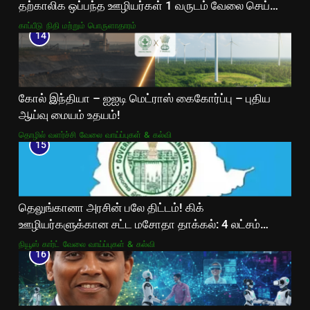
தற்காலிக ஒப்பந்த ஊழியர்கள் 1 வருடம் வேலை செய்தால்
போதும்!
காப்பீடு
நிதி மற்றும் பொருளாதாரம்
14
கோல் இந்தியா – ஐஐடி மெட்ராஸ் கைகோர்ப்பு – புதிய
ஆய்வு மையம் உதயம்!
தொழில் வளர்ச்சி
வேலை வாய்ப்புகள் & கல்வி
15
தெலுங்கானா அரசின் பலே திட்டம்! கிக்
ஊழியர்களுக்கான சட்ட மசோதா தாக்கல்: 4 லட்சம்
ஊழியர்களுக்கு சமூகப் பாதுகாப்பு உறுதி!
நியூஸ் கார்ட்
வேலை வாய்ப்புகள் & கல்வி
16