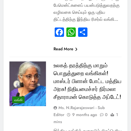
பேமென்ட்களைப் பயன்படுத்துவதற்கு
வழிவகை செய்யும் ஒரு புதிய
திட்டத்திற்கு இந்திய ரிசர்வ் வங்கி…
Facebook
WhatsApp
Share
Read More
உலகத் தரத்திற்கு மாறும்
பொதுத்துறை வங்கிகள்!
மாஸ்டர் பிளான் போட்ட மத்திய
அரசு! நிதியமைச்சர் நிர்மலா
சீதாராமன் கொடுத்த அப்டேட்!
வங்கி
Ms. N.Rajarajeswari - Sub
Editor
9 months ago
0
1
mins
இந்திய வங்கித் துறையில் மிகப்பெரிய