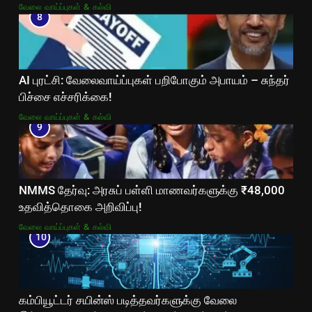
வேலை வாய்ப்புகள் & கல்வி
8
AI புரட்சி: வேலைவாய்ப்புகள் பறிபோகும் அபாயம் – சுந்தர்
பிச்சை எச்சரிக்கை!
வேலை வாய்ப்புகள் & கல்வி
9
NMMS தேர்வு: அரசுப் பள்ளி மாணவர்களுக்கு ₹48,000
உதவித்தொகை அறிவிப்பு!
வேலை வாய்ப்புகள் & கல்வி
10
கம்பியூட்டர் சயின்ஸ் படித்தவர்களுக்கு வேலை