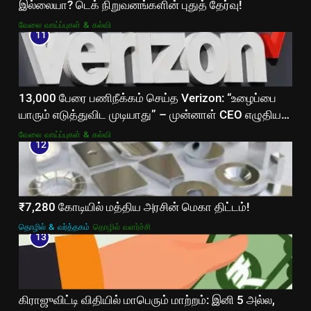
இல்லையா? டெக் நிறுவனங்களின் புதுத் தேர்வு!
வேலை வாய்ப்புகள் & கல்வி
11
13,000 பேரை பணிநீக்கம் செய்த Verizon: “உழைப்பை
யாரும் எடுத்துவிட முடியாது” – முன்னாள் CEO எழுதிய
உருக்கமான கடிதம்!
வேலை வாய்ப்புகள் & கல்வி
12
₹7,280 கோடியில் மத்திய அரசின் மெகா திட்டம்!
தொழில் & வர்த்தகம்
தொழில் வளர்ச்சி
13
கிராஜுவிட்டி விதியில் மாபெரும் மாற்றம்: இனி 5 அல்ல,