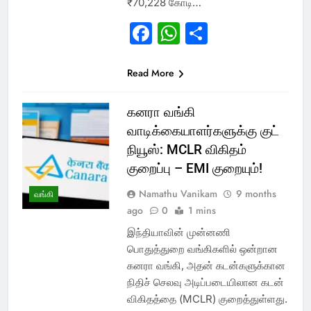
₹70,228 கோடி…
Facebook
WhatsApp
Share
Read More
கனரா வங்கி
வாடிக்கையாளர்களுக்கு குட்
நியூஸ்: MCLR விகிதம்
குறைப்பு – EMI குறையும்!
Namathu Vanikam
9 months
வங்கி
ago
0
1 mins
இந்தியாவின் முன்னணி
பொதுத்துறை வங்கிகளில் ஒன்றான
கனரா வங்கி, அதன் கடன்களுக்கான
நிதிச் செலவு அடிப்படையிலான கடன்
விகிதத்தை (MCLR) குறைத்துள்ளது.