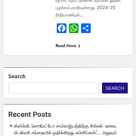
ரூபாய் நோட்டுகளை நோக்கி இதன்
புழக்கம்,மாறியுள்ளது. 2024-25
நிதியாண்டில்…
Facebook
WhatsApp
Share
Read More
Search
SEARCH
Recent Posts
ஸ்விக்கி, சொமேட்டோ சாம்ராஜ்யத்திற்கு சிக்கல்: உணவு
டெலிவரி சந்தையில் குதிக்கிறது ஃபிளிப்கார்ட்.. அதுவும்