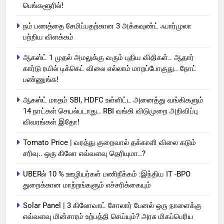
பெங்களூரில்!
நம் பணத்தை சேமிப்பதற்கான 3 அக்கவுண்ட் ஃபார்முலா
பற்றிய விளக்கம்
ஆகஸ்ட் 1 முதல் அமலுக்கு வரும் புதிய விதிகள்.. ஆதார்
கார்டு ரயில் டிக்கெட் விலை எல்லாம் மாறப்போகுது.. நோட்
பண்ணுங்க!
ஆகஸ்ட் மாதம் SBI, HDFC உள்ளிட்ட அனைத்து வங்கிகளும்
14 நாட்கள் செயல்படாது.. RBI வங்கி விடுமுறை அறிவிப்பு
விவரங்கள் இதோ!
Tomato Price | வரத்து குறைவால் தக்காளி விலை கடும்
சரிவு.. ஒரு கிலோ எவ்வளவு தெரியுமா..?
UBERல் 10 % ஊழியர்கள் பணிநீக்கம் :இந்திய IT -BPO
துறைக்கான மாற்றங்களும் எச்சரிக்கையும்
Solar Panel | 3 கிலோவாட் சோலார் பேனல் ஒரு நாளைக்கு
எவ்வளவு மின்சாரம் உற்பத்தி செய்யும்? அரசு மிகப்பெரிய