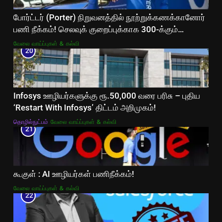
போர்ட்டர் (Porter) நிறுவனத்தில் நூற்றுக்கணக்கானோர்
பணி நீக்கம்! செலவுக் குறைப்புக்காக 300-க்கும்
மேற்பட்ட ஊழியர்களை நீக்கியது!
வேலை வாய்ப்புகள் & கல்வி
20
Infosys ஊழியர்களுக்கு ரூ.50,000 வரை பரிசு – புதிய
‘Restart With Infosys’ திட்டம் அறிமுகம்!
தொழில்நுட்பம்
வேலை வாய்ப்புகள் & கல்வி
21
கூகுள் : AI ஊழியர்கள் பணிநீக்கம்!
வேலை வாய்ப்புகள் & கல்வி
22