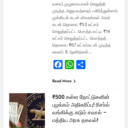
வரை) முழுமையாகச் செலுத்தி
முடித்த அனுபவத்தைப் பகிர்ந்துள்ளார்.
முக்கியக் கடன் விவரங்கள் அசல்
கடன் தொகை: ₹53 லட்சம்
செலுத்தப்பட்ட மொத்த வட்டி: ₹14
லட்சம் செலுத்தப்பட்ட மொத்தத்
தொகை: ₹67 லட்சம்கடன் முடித்த
காலம்: 6 ஆண்டுகள்…
Facebook
WhatsApp
Share
Read More
₹500 கள்ள நோட்டுகளின்
புழக்கம் அதிகரிப்பு! ரிசர்வ்
வங்கிக்கு கடும் சவால் –
மத்திய அரசு தகவல்!