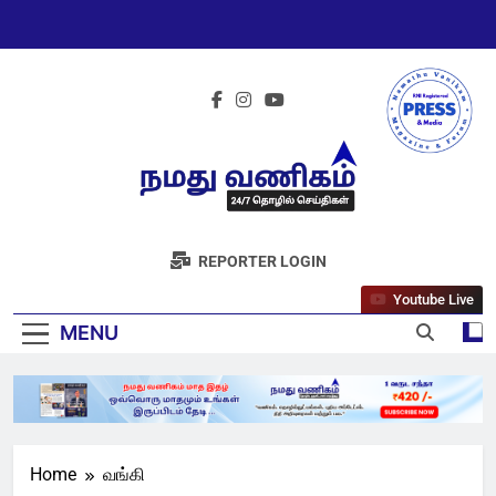
Skip
to
content
நமது வணிகம்
REPORTER LOGIN
நியூஸ் 24/7
Youtube Live
MENU
Home
வங்கி