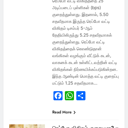
ரெப்போ வட்டி விகிதத்தை 25
அடிப்படைப் புள்ளிகள் (bps)
குறைத்துள்ளது. இதனால், 5.50
சதவீதமாக இருந்த ரெப்போ வட்டி
விகிதம் டிசம்பர் 5-ஆம்
தேதியிலிருந்து 5.25 சதவீதமாகக்
குறைந்துள்ளது. ரெப்போ வட்டி
விகிதத்தைக் கொண்டுதான்
வங்கிகள் வழங்கும் வீட்டுக் கடன்,
வாகனக் கடன் உள்ளிட்டவற்றின் வட்டி
விகிதங்கள் நிர்ணயிக்கப்படுகின்றன.
இந்த ஆண்டின் மொத்த வட்டி குறைப்பு
மட்டும் 1.25 சதவீதமாக…
Facebook
WhatsApp
Share
Read More