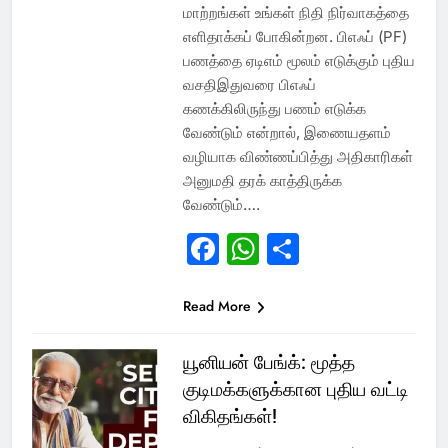
மாற்றங்கள் உங்கள் நிதி நிர்வாகத்தை
எளிதாக்கப் போகின்றன. பிஎஃப் (PF)
பணத்தை ஏடிஎம் மூலம் எடுக்கும் புதிய
வசதிஇதுவரை பிஎஃப்
கணக்கிலிருந்து பணம் எடுக்க
வேண்டும் என்றால், இணையதளம்
வழியாக விண்ணப்பித்து அதிகாரிகள்
அனுமதி தரக் காத்திருக்க
வேண்டும்….
Facebook
WhatsApp
Share
Read More
யூனியன் பேங்க்: மூத்த
குடிமக்களுக்கான புதிய வட்டி
விகிதங்கள்!