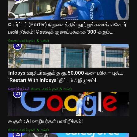
போர்ட்டர் (Porter) நிறுவனத்தில் நூற்றுக்கணக்கானோர்
பணி நீக்கம்! செலவுக் குறைப்புக்காக 300-க்கும்
மேற்பட்ட ஊழியர்களை நீக்கியது!
வேலை வாய்ப்புகள் & கல்வி
20
Infosys ஊழியர்களுக்கு ரூ.50,000 வரை பரிசு – புதிய
‘Restart With Infosys’ திட்டம் அறிமுகம்!
தொழில்நுட்பம்
வேலை வாய்ப்புகள் & கல்வி
21
கூகுள் : AI ஊழியர்கள் பணிநீக்கம்!
வேலை வாய்ப்புகள் & கல்வி
22