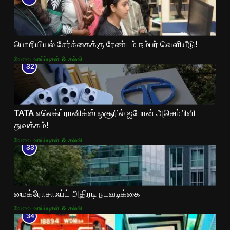
பொறியியல் சேர்க்கைக்கு ரேண்டம் நம்பர் வெளியீடு!
வேலை வாய்ப்புகள் & கல்வி
32
TATA எலெக்ட்ரானிக்ஸ் ஓசூரில் ஐபோன் அசெம்பிளி
துவக்கம்!
வேலை வாய்ப்புகள் & கல்வி
33
மைக்ரோசாஃப்ட் அதிரடி நடவடிக்கை
வேலை வாய்ப்புகள் & கல்வி
34