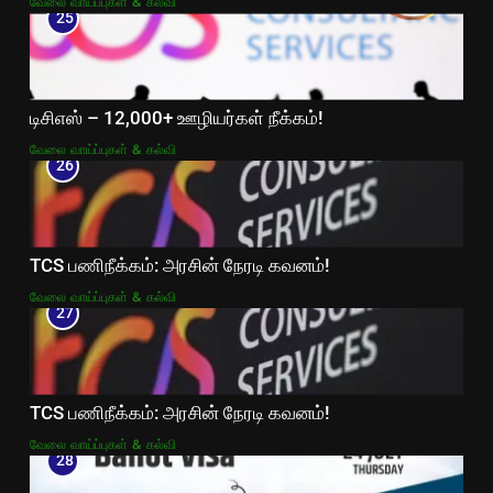
வேலை வாய்ப்புகள் & கல்வி
25
டிசிஎஸ் – 12,000+ ஊழியர்கள் நீக்கம்!
வேலை வாய்ப்புகள் & கல்வி
26
TCS பணிநீக்கம்: அரசின் நேரடி கவனம்!
வேலை வாய்ப்புகள் & கல்வி
27
TCS பணிநீக்கம்: அரசின் நேரடி கவனம்!
வேலை வாய்ப்புகள் & கல்வி
28