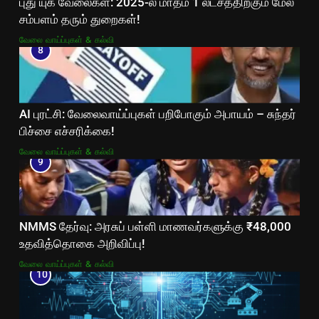
புது யுக வேலைகள்: 2025-ல் மாதம் 1 லட்சத்திற்கும் மேல்
சம்பளம் தரும் துறைகள்!
வேலை வாய்ப்புகள் & கல்வி
8
AI புரட்சி: வேலைவாய்ப்புகள் பறிபோகும் அபாயம் – சுந்தர்
பிச்சை எச்சரிக்கை!
வேலை வாய்ப்புகள் & கல்வி
9
NMMS தேர்வு: அரசுப் பள்ளி மாணவர்களுக்கு ₹48,000
உதவித்தொகை அறிவிப்பு!
வேலை வாய்ப்புகள் & கல்வி
10