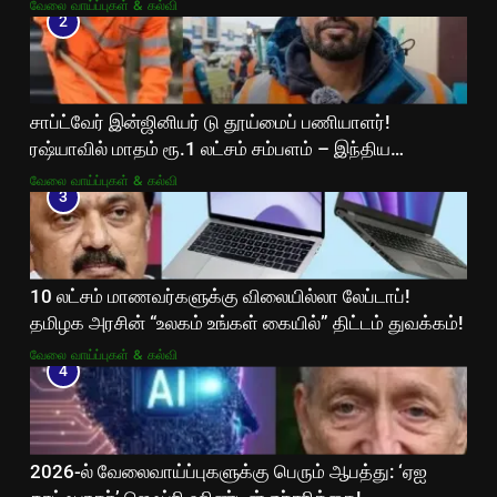
வேலை வாய்ப்புகள் & கல்வி
2
சாப்ட்வேர் இன்ஜினியர் டு தூய்மைப் பணியாளர்!
ரஷ்யாவில் மாதம் ரூ.1 லட்சம் சம்பளம் – இந்திய
இளைஞரின் வைரல் கதை!
வேலை வாய்ப்புகள் & கல்வி
3
10 லட்சம் மாணவர்களுக்கு விலையில்லா லேப்டாப்!
தமிழக அரசின் “உலகம் உங்கள் கையில்” திட்டம் துவக்கம்!
வேலை வாய்ப்புகள் & கல்வி
4
2026-ல் வேலைவாய்ப்புகளுக்கு பெரும் ஆபத்து: ‘ஏஐ