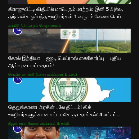
கிராஜுவிட்டி விதியில் மாபெரும் மாற்றம்: இனி 5 அல்ல,
தற்காலிக ஒப்பந்த ஊழியர்கள் 1 வருடம் வேலை செய்தால்
போதும்!
காப்பீடு
நிதி மற்றும் பொருளாதாரம்
14
கோல் இந்தியா – ஐஐடி மெட்ராஸ் கைகோர்ப்பு – புதிய
ஆய்வு மையம் உதயம்!
தொழில் வளர்ச்சி
வேலை வாய்ப்புகள் & கல்வி
15
தெலுங்கானா அரசின் பலே திட்டம்! கிக்
ஊழியர்களுக்கான சட்ட மசோதா தாக்கல்: 4 லட்சம்
ஊழியர்களுக்கு சமூகப் பாதுகாப்பு உறுதி!
நியூஸ் கார்ட்
வேலை வாய்ப்புகள் & கல்வி
16