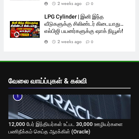
2 weeks ago
0
LPG Cylinder | இனி இந்த
வீடுகளுக்கு சிலிண்டர் கிடையாது..
எல்பிஜி பயனர்களுக்கு ஷாக் நியூஸ்!
2 weeks ago
0
வேலை வாய்ப்புகள் & கல்வி
1
12,000 பேர் இந்தியர்கள் உட்பட 30,000 ஊழியர்களை
பணிநீக்கம் செய்த ஆரக்கிள் (Oracle)