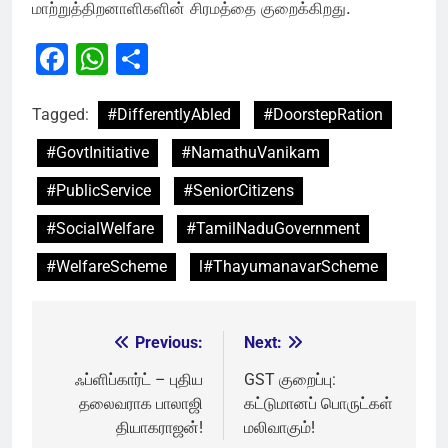
மாற்றுத்திறனாளிகளின் சிரமத்தை குறைக்கிறது.
Facebook
WhatsApp
Share
Tagged:
#DifferentlyAbled
#DoorstepRation
#GovtInitiative
#NamathuVanikam
#PublicService
#SeniorCitizens
#SocialWelfare
#TamilNaduGovernment
#WelfareScheme
l#ThayumanavarScheme
Previous:
Next:
Post
navigation
ஃப்ளிப்கார்ட் – புதிய
GST குறைப்பு:
தலைவராக பாலாஜி
கட்டுமானப் பொருட்கள்
தியாகராஜன்!
மலிவாகும்!