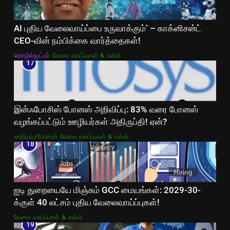
AI புதிய வேலைவாய்ப்பை உருவாக்கும்’ – காக்னிசன்ட்
CEO-வின் நம்பிக்கை வார்த்தைகள்!
தொழில்நுட்பம்
வேலை வாய்ப்புகள் & கல்வி
17
இன்ஃபோசிஸ் போனஸ் அறிவிப்பு: 83% வரை போனஸ்
வழங்கப்பட்டும் ஊழியர்கள் அதிருப்தி! ஏன்?
ஊதியம்/போனஸ்
வேலை வாய்ப்புகள் & கல்வி
18
ஐடி துறையையே மிஞ்சும் GCC மையங்கள்: 2029-30-
க்குள் 40 லட்சம் புதிய வேலைவாய்ப்புகள்!
வேலை வாய்ப்புகள் & கல்வி
19