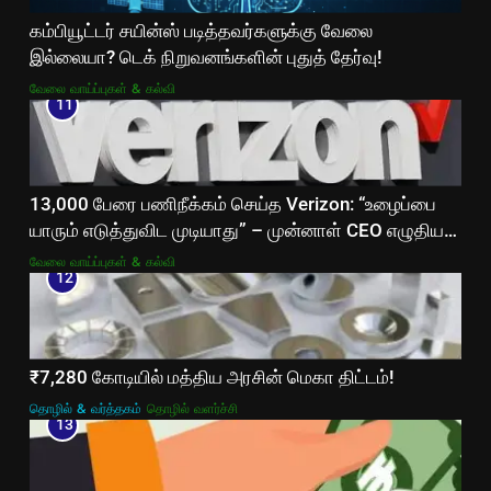
கம்பியூட்டர் சயின்ஸ் படித்தவர்களுக்கு வேலை
இல்லையா? டெக் நிறுவனங்களின் புதுத் தேர்வு!
வேலை வாய்ப்புகள் & கல்வி
11
13,000 பேரை பணிநீக்கம் செய்த Verizon: “உழைப்பை
யாரும் எடுத்துவிட முடியாது” – முன்னாள் CEO எழுதிய
உருக்கமான கடிதம்!
வேலை வாய்ப்புகள் & கல்வி
12
₹7,280 கோடியில் மத்திய அரசின் மெகா திட்டம்!
தொழில் & வர்த்தகம்
தொழில் வளர்ச்சி
13