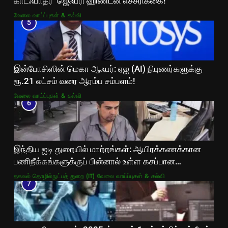
காட்ஃபாதர்’ ஜெஃப்ரி ஹிண்டன் எச்சரிக்கை!
வேலை வாய்ப்புகள் & கல்வி
5
இன்போசிஸின் மெகா ஆஃபர்: ஏஐ (AI) நிபுணர்களுக்கு
ரூ.21 லட்சம் வரை ஆரம்ப சம்பளம்!
வேலை வாய்ப்புகள் & கல்வி
6
இந்திய ஐடி துறையில் மாற்றங்கள்: ஆயிரக்கணக்கான
பணிநீக்கங்களுக்குப் பின்னால் உள்ள கசப்பான
உண்மைகள்!
தகவல் தொழில்நுட்பத் துறை (IT)
வேலை வாய்ப்புகள் & கல்வி
7