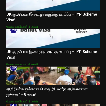
UK குடிபெயர இளைஞர்களுக்கு வாய்ப்பு – IYP Scheme
Visa!
வேலை வாய்ப்புகள் & கல்வி
29
UK குடிபெயர இளைஞர்களுக்கு வாய்ப்பு – IYP Scheme
Visa!
வேலை வாய்ப்புகள் & கல்வி
30
ஆசிரியர்களுக்கான பொது இடமாற்ற ஆலோசனை
ஜூலை 1–8 வரை!
வேலை வாய்ப்புகள் & கல்வி
31